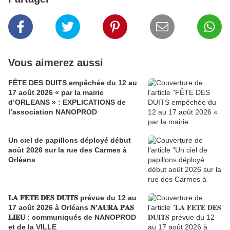
Vous aimerez aussi
FÊTE DES DUITS empêchée du 12 au
17 août 2026 « par la mairie
d’ORLEANS » : EXPLICATIONS de
l’association NANOPROD
Un ciel de papillons déployé début
août 2026 sur la rue des Carmes à
Orléans
𝐋𝐀 𝐅𝐄𝐓𝐄 𝐃𝐄𝐒 𝐃𝐔𝐈𝐓𝐒 prévue du 12 au
17 août 2026 à Orléans 𝐍’𝐀𝐔𝐑𝐀 𝐏𝐀𝐒
𝐋𝐈𝐄𝐔 : communiqués de NANOPROD
et de la VILLE