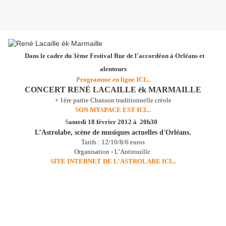
Dans le cadre du 3ème Festival Rue de l'accordéon à Orléans et
alentours
Programme en ligne ICI...
CONCERT RENÉ LACAILLE èk MARMAILLE
+ 1ère partie Chanson traditionnelle créole
SON MYSPACE EST ICI...
S
amedi 18 f
évrier 2012 à 20h30
L’Astrolabe, scène de musiques actuelles d'Orléans.
Tarifs : 12/10/8/6 euros
Organisation - L’Antirouille
SITE INTERNET DE L'ASTROLABE ICI...
RENÉ LACAILLE, figure emblématique de la musique
réunionnaise.
Artiste chanteur inventif, il explore les rythmes de l’Océan Indien,
dont le sega- maloya, avec toute l’inventivité, la joie de vivre et la
mélancolie qui caractérisent les îles créoles. Multi instrumentiste