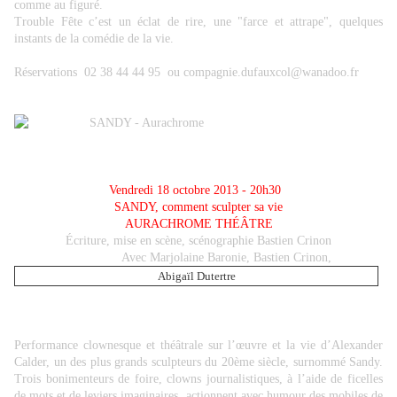
comme au figuré.
Trouble Fête c’est un éclat de rire, une "farce et attrape", quelques
instants de la comédie de la vie.
Réservations 02 38 44 44 95
ou compagnie.dufauxcol@wanadoo.fr
Vendredi 18 octobre 2013 - 20h30
SANDY, comment sculpter sa vie
AURACHROME THÉÂTRE
Écriture, mise en scène, scénographie Bastien Crinon
Avec Marjolaine Baronie, Bastien Crinon,
Abigaïl Dutertre
Performance clownesque et théâtrale sur l’œuvre et la vie d’Alexander
Calder, un des plus grands sculpteurs du 20ème siècle, surnommé Sandy.
Trois bonimenteurs de foire, clowns journalistiques, à l’aide de ficelles
de mots et de leviers imaginaires, actionnent avec humour des mobiles de