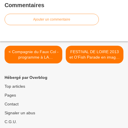
Commentaires
Ajouter un commentaire
< Compagnie du Faux Col -
FESTIVAL DE LOIRE 2013
programme à LA
et O'Fish Parade en images
FABRIQUE DE MEUNG
: J-1 avant l' inauguration >
SUR LOIRE en octobre
2013.
Hébergé par Overblog
Top articles
Pages
Contact
Signaler un abus
C.G.U.