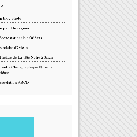
ns
n blog photo
 profil Instagram
Scène nationale d'Orléans
strolabe d'Orléans
Théâtre de La Tête Noire à Saran
Centre Chorégraphique National
rléans
ssociation ABCD