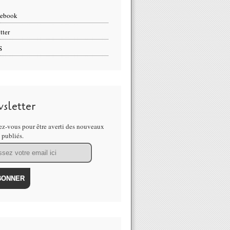
cebook
tter
S
sletter
z-vous pour être averti des nouveaux
s publiés.