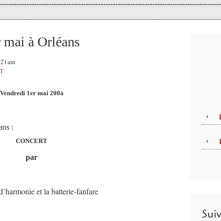
r mai à Orléans
0:21am
T
Vendredi 1er mai 200à
ans :
CONCERT
par
 d’harmonie et la batterie-fanfare
Sui