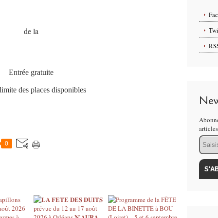
Fa
de la
Twi
RS
Entrée gratuite
limite des places disponibles
New
Abonne
article
Email
0