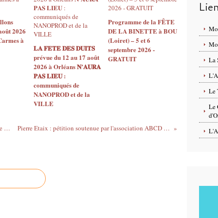
Lie
llons
Programme de la FÊTE
Mo
août 2026
DE LA BINETTE à BOU
 Carmes à
(Loiret) – 5 et 6
Mon
𝐋𝐀 𝐅𝐄𝐓𝐄 𝐃𝐄𝐒 𝐃𝐔𝐈𝐓𝐒
septembre 2026 -
prévue du 12 au 17 août
GRATUIT
La 
2026 à Orléans 𝐍’𝐀𝐔𝐑𝐀
𝐏𝐀𝐒 𝐋𝐈𝐄𝐔 :
L'A
communiqués de
Le 
NANOPROD et de la
VILLE
Le 
d'O
Portes ouvertes à la ferme en région centre (gratuit)
Pierre Etaix : pétition soutenue par l'association ABCD d'Orléans
L'A