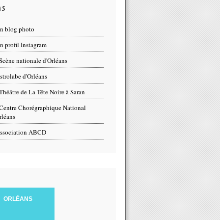
ns
n blog photo
 profil Instagram
Scène nationale d'Orléans
strolabe d'Orléans
Théâtre de La Tête Noire à Saran
Centre Chorégraphique National
rléans
ssociation ABCD