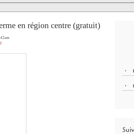
ferme en région centre (gratuit)
0:42am
T
Sui