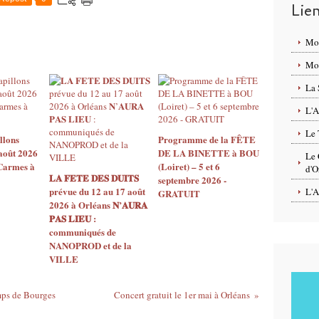
Lie
Mo
Mon
La 
L'A
Le 
llons
Programme de la FÊTE
août 2026
DE LA BINETTE à BOU
Le 
 Carmes à
(Loiret) – 5 et 6
d'O
𝐋𝐀 𝐅𝐄𝐓𝐄 𝐃𝐄𝐒 𝐃𝐔𝐈𝐓𝐒
septembre 2026 -
prévue du 12 au 17 août
L'A
GRATUIT
2026 à Orléans 𝐍’𝐀𝐔𝐑𝐀
𝐏𝐀𝐒 𝐋𝐈𝐄𝐔 :
communiqués de
NANOPROD et de la
VILLE
mps de Bourges
Concert gratuit le 1er mai à Orléans