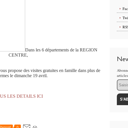
Fa
Twi
RS
Dans les 6 départements de la REGION
CENTRE,
New
Abonne
opose des visites gratuites en famille dans plus de
article
rmes le dimanche 19 avril.
Email
US LES DETAILS ICI
Repost
0