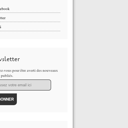
cebook
tter
S
sletter
z-vous pour être averti des nouveaux
s publiés.