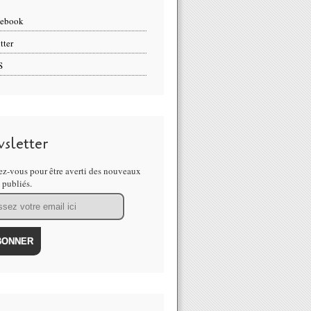
cebook
tter
S
sletter
z-vous pour être averti des nouveaux
s publiés.