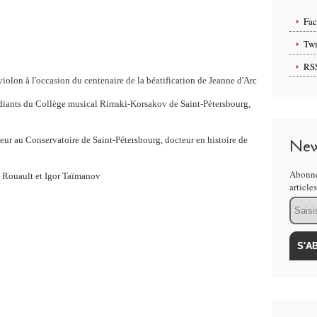
Fa
Twi
RS
iolon à l'occasion du centenaire de la béatification de Jeanne d'Arc
étudiants du Collège musical Rimski-Korsakov de Saint-Pétersbourg,
eur au Conservatoire de Saint-Pétersbourg, docteur en histoire de
New
Abonne
re Rouault et Igor Taïmanov
article
Email