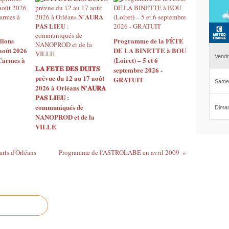
llons
Programme de la FÊTE
août 2026
DE LA BINETTE à BOU
 Carmes à
(Loiret) – 5 et 6
𝐋𝐀 𝐅𝐄𝐓𝐄 𝐃𝐄𝐒 𝐃𝐔𝐈𝐓𝐒
septembre 2026 -
prévue du 12 au 17 août
GRATUIT
2026 à Orléans 𝐍’𝐀𝐔𝐑𝐀
𝐏𝐀𝐒 𝐋𝐈𝐄𝐔 :
communiqués de
NANOPROD et de la
VILLE
rts d'Orléans
Programme de l'ASTROLABE en avril 2009