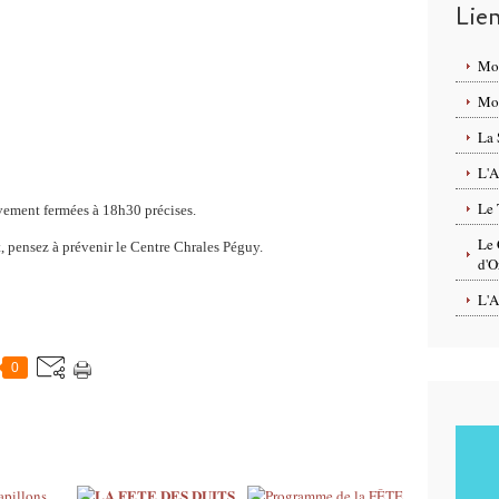
Lie
Mo
Mon
La 
L'A
Le 
vement fermées à 18h30 précises.
Le 
, pensez à prévenir le Centre Chrales Péguy.
d'O
L'A
0