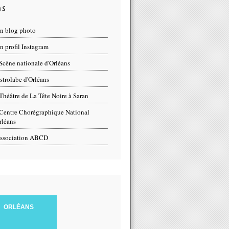
ns
n blog photo
 profil Instagram
Scène nationale d'Orléans
strolabe d'Orléans
Théâtre de La Tête Noire à Saran
Centre Chorégraphique National
rléans
ssociation ABCD