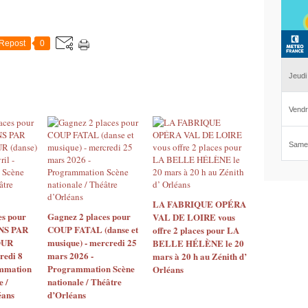
Repost
0
LA FABRIQUE OPÉRA
es pour
Gagnez 2 places pour
VAL DE LOIRE vous
S PAR
COUP FATAL (danse et
offre 2 places pour LA
OUR
musique) - mercredi 25
BELLE HÉLÈNE le 20
redi 8
mars 2026 -
mars à 20 h au Zénith d’
ammation
Programmation Scène
Orléans
e /
nationale / Théâtre
éans
d’Orléans