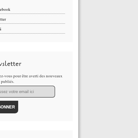
cebook
tter
S
sletter
z-vous pour être averti des nouveaux
s publiés.