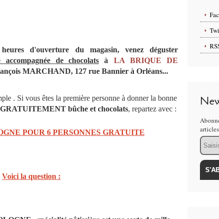
Fa
Twi
RS
eures d'ouverture du magasin, venez déguster
e accompagnée de chocolats
à
LA BRIQUE DE
François MARCHAND, 127 rue Bannier à Orléans...
mple . Si vous êtes la première personne à donner la bonne
New
nt GRATUITEMENT bûche et chocolats
, repartez avec :
Abonne
article
OGNE POUR 6 PERSONNES GRATUITE
Email
Voici la question :