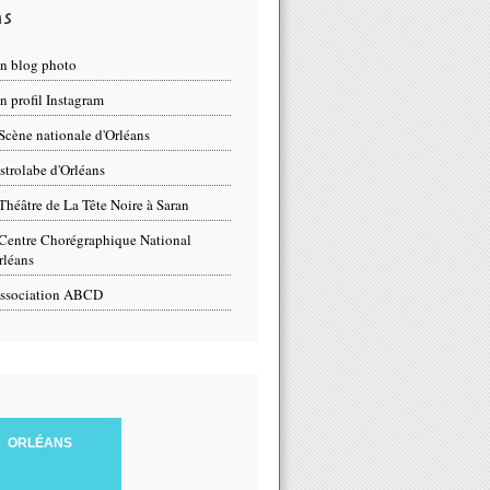
ns
n blog photo
 profil Instagram
Scène nationale d'Orléans
strolabe d'Orléans
Théâtre de La Tête Noire à Saran
Centre Chorégraphique National
rléans
ssociation ABCD