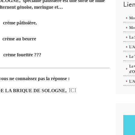
GNE, spécialité pâtissière est une sorte de mille
Lie
 alternent génoise, meringue et…
Mo
crème pâtissière,
Mon
La 
crème au beurre
L'A
rème fouettée ???
Le 
Le 
d'O
 vous ne connaissez pas la réponse :
L'A
ICI
E DE LA BRIQUE DE SOLOGNE,