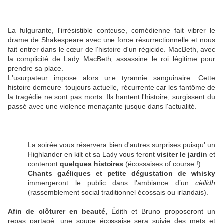
La fulgurante, l'irrésistible conteuse, comédienne fait vibrer le
drame de Shakespeare avec une force résurrectionnelle et nous
fait entrer dans le cœur de l'histoire d'un régicide. MacBeth, avec
la complicité de Lady MacBeth, assassine le roi légitime pour
prendre sa place.
L'usurpateur impose alors une tyrannie sanguinaire.
Cette
histoire demeure toujours actuelle, récurrente car les fantôme de
la tragédie ne sont pas morts. Ils hantent l'histoire, surgissent du
passé avec une violence menaçante jusque dans l'actualité.
La soirée vous réservera bien d'autres surprises puisqu' un
Highlander en kilt et sa Lady vous feront
visiter le jardin
et
conteront
quelques histoires
(écossaises of course !).
Chants gaéliques et petite dégustation de whisky
immergeront le public dans l'ambiance d’un
cèilidh
(rassemblement social traditionnel écossais ou irlandais).
Afin de clôturer en beauté,
Édith et Bruno proposeront un
repas partagé: une soupe écossaise sera suivie des mets et