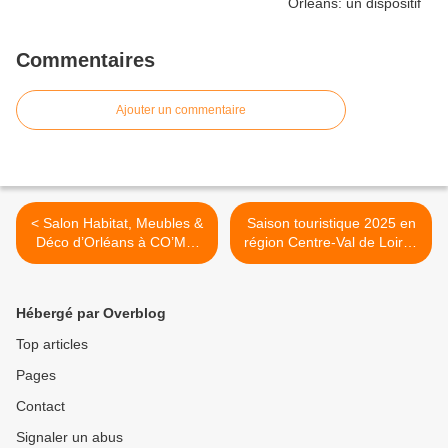
Commentaires
Ajouter un commentaire
< Salon Habitat, Meubles &
Saison touristique 2025 en
Déco d’Orléans à CO’Met
région Centre-Val de Loire :
du 19 au 21 septembre
quelques bémols mais un
2025 : exposants,
bilan provisoire satisfaisant
animations, horaires et
>
Hébergé par Overblog
tarifs
Top articles
Pages
Contact
Signaler un abus