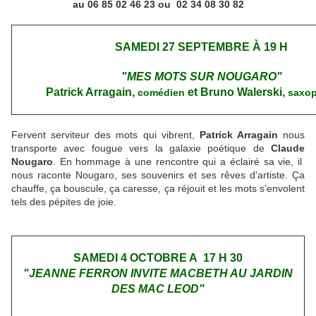
au 06 85 02 46 23 ou 02 34 08 30 82
SAMEDI 27 SEPTEMBRE À 19 H
"MES MOTS SUR NOUGARO"
Patrick Arragain,
et Bruno Walerski,
comédien
saxo
Fervent serviteur des mots qui vibrent,
Patrick Arragain
nous
transporte avec fougue vers la galaxie poétique de
Claude
Nougaro
. En hommage à une rencontre qui a éclairé sa vie, il
nous raconte Nougaro, ses souvenirs et ses rêves d'artiste. Ça
chauffe, ça bouscule, ça caresse, ça réjouit et les mots s’envolent
tels des pépites de joie.
SAMEDI 4 OCTOBRE A 17 H 30
"JEANNE FERRON INVITE MACBETH AU JARDIN
DES MAC LEOD"