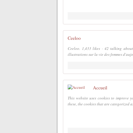
Ceeloo
Ceeloo. 1,433 likes · 42 talking about
illustrations sur la vie des femmes d'auj
Accueil
This website uses cookies to improve y
these, the cookies that are categorized a