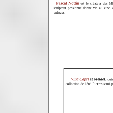
Pascal Nottin
est le créateur des M
sculpteur passionné donne vie au zinc, d
uniques.
Villa Capri
et
Metael
tout
,
collection de l'été. Pierres semi-p