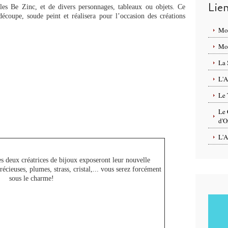
Lie
lles Be Zinc, et de divers personnages, tableaux ou objets. Ce
écoupe, soude peint et réalisera pour l’occasion des créations
Mo
Mon
La 
L'A
Le 
Le 
d'O
L'A
es deux créatrices de bijoux exposeront leur nouvelle
récieuses, plumes, strass, cristal,... vous serez forcément
sous le charme!