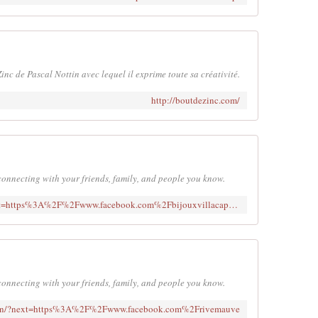
Zinc de Pascal Nottin avec lequel il exprime toute sa créativité.
http://boutdezinc.com/
connecting with your friends, family, and people you know.
https://www.facebook.com/login/?next=https%3A%2F%2Fwww.facebook.com%2Fbijouxvillacapri%2F
connecting with your friends, family, and people you know.
ogin/?next=https%3A%2F%2Fwww.facebook.com%2Frivemauve