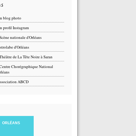
ns
n blog photo
 profil Instagram
Scène nationale d'Orléans
strolabe d'Orléans
Théâtre de La Tête Noire à Saran
Centre Chorégraphique National
rléans
ssociation ABCD