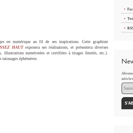
Fa
Twi
RS
ges en numérique au fil de ses inspirations. Cette graphiste
ISSEZ HAUT
exposera ses réalisations, et présentera diverses
s, illustrations numérotées et certifiées à tirages limités, etc.).
es tatouages éphémères.
New
Abonne
article
Email