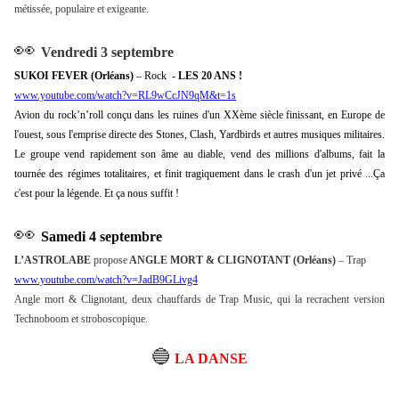
métissée, populaire et exigeante.
👀
Vendredi 3 septembre
SUKOI FEVER (Orléans)
– Rock
-
LES 20 ANS !
www.youtube.com/watch?v=RL9wCcJN9qM&t=1s
Avion du rock’n’roll conçu dans les ruines d'un XXème siècle finissant, en Europe de
l'ouest, sous l'emprise directe des Stones, Clash, Yardbirds et autres musiques militaires.
Le groupe vend rapidement son âme au diable, vend des millions d'albums, fait la
tournée des régimes totalitaires, et finit tragiquement dans le crash d'un jet privé ...Ça
c'est pour la légende. Et ça nous suffit !
👀
Samedi 4 septembre
L’ASTROLABE
propose
ANGLE MORT & CLIGNOTANT (Orléans)
– Trap
www.youtube.com/watch?v=JadB9GLivg4
Angle mort & Clignotant, deux chauffards de Trap Music, qui la recrachent version
Technoboom et stroboscopique.
🔵
LA DANSE