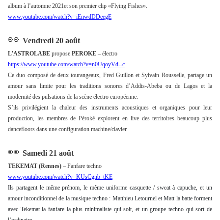
album à l’automne 2021et son premier clip «Flying Fishes».
www.youtube.com/watch?v=iEnwdDDeegE
👀
Vendredi 20 août
L'ASTROLABE
propose
PEROKE
– électro
https://www.youtube.com/watch?v=n0UqoyVd--c
Ce duo composé de deux tourangeaux, Fred Guillon et Sylvain Rousselle, partage un
amour sans limite pour les traditions sonores d’Addis-Abeba ou de Lagos et la
modernité des pulsations de la scène électro européenne.
S’ils privilégient la chaleur des instruments acoustiques et organiques pour leur
production, les membres de Péroké explorent en live des territoires beaucoup plus
dancefloors dans une configuration machine/clavier.
👀
Samedi 21 août
TEKEMAT (Rennes)
– Fanfare techno
www.youtube.com/watch?v=KUsCgnb_tKE
Ils partagent le même prénom, le même uniforme casquette / sweat à capuche, et un
amour inconditionnel de la musique techno : Matthieu Letournel et Matt la batte forment
avec Tekemat la fanfare la plus minimaliste qui soit, et un groupe techno qui sort de