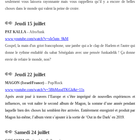
seulement vous laissera rayonnante mais vous rappellera qu’il y a encore de belles
choses dans le monde qui valent la peine de croire.
👀
Jeudi 15 juillet
PAT KALLA
– Afro/funk
www.youtube.com/watch?v=sIe5utn_9kM
Gospel, la main d'un griot francophone, une jambe qui a le clap de Harlem et l'autre qui
donne le rythme endiablé du sabar Sénégalais avec une pensée funkadelik ! Ça donne
envie de refaire le monde, non?
👀
Jeudi 22 juillet
MAGON (Israel/France)
– Pop/Rock
www.youtube.com/watch?v=5BhMzodTKGk&t=11s
Après avoir joué à travers l’Europe et s’être imprégné de nouvelles expériences et
influences, on voit naître le second album de Magon, la somme d’une année
pendant
laquelle bien des choses lui semblent être arrivées. Entièrement enregistré
et produit par
Magon lui-même, l’album vient s’ajouter à la sortie de ‘Out in the
Dark’ en 2019.
👀
Samedi 24 juillet