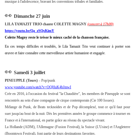
musique à l'adolescence, bravant les conventions tribales et familiales.
👀
Dimanche 27 juin
LILA TAMAZIT TRIO chante COLETTE MAGNY
(concert à 17h00)
https://youtu.be/Qa_zSQxKimY
Colette Magny reste le trésor le mieux caché de la chanson française.
En ces temps difficiles et troublés, le Lila Tamazit Trio veut continuer à porter son
œuvre et faire connaître cette merveilleuse artiste humaniste et engagée.
👀
Samedi 3 juillet
PINEUPPLE (Tours)
– Pop/punk
www.youtube.com/watch?v=OQHuK4bJmwI
Crée en 2016, à l'occasion du festival "la Chaudière", les membres de Pineupple se sont
rencontrés au sein d'une compagnie de cirque contemporain (Cie 100 Issues).
Mélange de Punk, de Beats tecknoïdes et de Pop décomplexé, tout ce qu'il faut pour
suer jusqu'au bout de la nuit. Dès les premières années le groupe commence à tourner en
France et à l'international, en partie grâce au réseau du spectacle vivant.
La Hollande (ADM), l'Allemagne (Fusion Festival), la Suisse (L'Usine) et l'Angleterre
(Boomtown Festival), font partie de leurs destinations favorites.