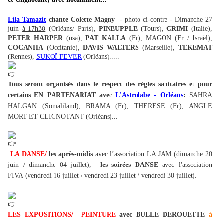
Lila Tamazit
chante Colette Magny
- photo ci-contre - Dimanche 27
juin
à 17h30
(Orléans/ Paris),
PINEUPPLE
(Tours),
CRIMI
(Italie),
PETER HARPER
(usa),
PAT KALLA
(Fr), MAGON (Fr / Israël),
COCANHA
(Occitanie),
DAVIS WALTERS
(Marseille),
TEKEMAT
(Rennes),
SUKOÏ FEVER
(Orléans).....
Tous seront organisés dans le respect des règles sanitaires et pour
certains
EN PARTENARIAT avec
L'Astrolabe - Orléans
:
SAHRA
HALGAN (Somaliland), BRAMA (Fr), THERESE (Fr), ANGLE
MORT ET CLIGNOTANT (Orléans)...
LA DANSE/
les après-midis
avec l’association LA JAM (dimanche 20
juin / dimanche 04 juillet),
les s
oirées DANSE
avec l'association
FIVA (vendredi 16 juillet / vendredi 23 juillet / vendredi 30 juillet).
L
ES EXPOSITIONS/ PEINTURE
avec BULLE DEROUETTE
à