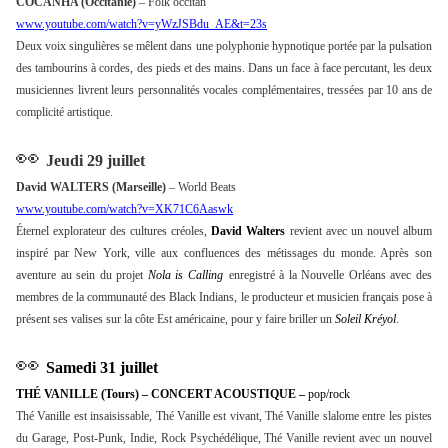
COCANHA (Occitanie)
– Folk occitan
www.youtube.com/watch?v=yWzJSBdu_AE&t=23s
Deux voix singulières se mêlent dans une polyphonie hypnotique portée par la pulsation
des tambourins à cordes, des pieds et des mains. Dans un face à face percutant, les deux
musiciennes livrent leurs personnalités vocales complémentaires, tressées par 10 ans de
complicité artistique.
👀
Jeudi 29 juillet
David WALTERS (Marseille)
– World Beats
www.youtube.com/watch?v=XK71C6Aaswk
Éternel explorateur des cultures créoles,
David Walters
revient avec un nouvel album
inspiré par New York, ville aux confluences des métissages du monde. Après son
aventure au sein du projet
Nola is Calling
enregistré à la Nouvelle
Orléans avec des
membres de la communauté des Black Indians, le producteur et musicien français pose à
présent ses valises sur la côte Est américaine, pour y faire briller un
Soleil Kréyol
.
👀
Samedi 31 juillet
THÉ VANILLE (Tours) – CONCERT ACOUSTIQUE –
pop/rock
Thé Vanille est insaisissable, Thé Vanille est vivant, Thé Vanille slalome entre les pistes
du Garage, Post-Punk, Indie, Rock Psychédélique, Thé Vanille revient avec un nouvel