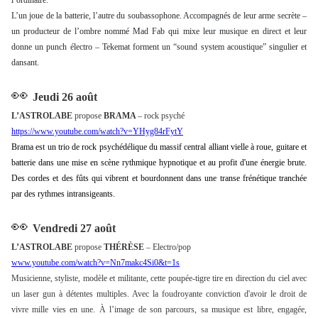
l’ordinaire.
L’un joue de la batterie, l’autre du soubassophone. Accompagnés de leur arme secrète –
un producteur de l’ombre nommé Mad Fab qui mixe leur musique en direct et leur
donne un punch électro – Tekemat forment un “sound system acoustique” singulier et
dansant.
👀
Jeudi 26 août
L’ASTROLABE
propose
BRAMA
– rock psyché
https://www.youtube.com/watch?v=YHyg84rFytY
Brama est un trio de rock psychédélique du massif central alliant vielle à roue, guitare et
batterie dans une mise en scène rythmique hypnotique et au profit d'une énergie brute.
Des cordes et des fûts qui vibrent et bourdonnent dans une transe frénétique tranchée
par des rythmes intransigeants.
👀
Vendredi 27 août
L’ASTROLABE
propose
THÉRÈSE
– Electro/pop
www.youtube.com/watch?v=Nn7makc4Si0&t=1s
Musicienne, styliste, modèle et militante, cette poupée-tigre tire en direction du ciel avec
un laser gun à détentes multiples. Avec la foudroyante conviction d'avoir le droit de
vivre mille vies en une. À l’image de son parcours, sa musique est libre, engagée,