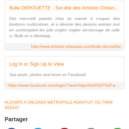
Bulle DEROUETTE - Société des Artistes Orléanais
Des mercredi passés chez sa mamie à croquer des
bonbons multicolores, et à dévorer des dessins animés tout
en contemplant les jolis ongles ongles vernisrouge de celle
ci, Bulle en a développ...
http://www.artistes-orleanais.com/bulle-derouette/
Log In or Sign Up to View
See posts, photos and more on Facebook.
https://www.facebook.com/login/?next=https%3A%2F%2Fwww.facebook.com%2FSTOPKIDding.expo%2F
#LOISIRS A ORLEANS METROPOLE
#GRATUIT OU TARIF
REDUIT
Partager