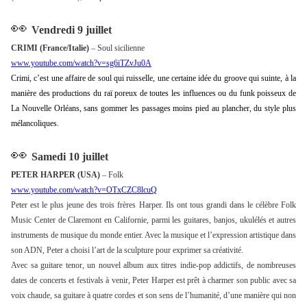
👀
Vendredi 9 juillet
CRIMI (France/Italie)
– Soul sicilienne
www.youtube.com/watch?v=sg6iTZvJu0A
Crimi, c’est une affaire de soul qui ruisselle, une certaine idée du groove qui suinte, à la
manière des productions du raï poreux de toutes les influences ou du funk poisseux de
La Nouvelle Orléans, sans gommer les passages moins pied au plancher, du style plus
mélancoliques.
👀
Samedi 10 juillet
PETER HARPER
(USA)
– Folk
www.youtube.com/watch?v=OTxCZC8lcuQ
Peter est le plus jeune des trois frères Harper. Ils ont tous grandi dans le célèbre Folk
Music Center de Claremont en Californie, parmi les guitares, banjos, ukulélés et autres
instruments de musique du monde entier. Avec la musique et l’expression artistique dans
son ADN, Peter a choisi l’art de la sculpture pour exprimer sa créativité.
Avec sa guitare tenor, un nouvel album aux titres indie-pop addictifs, de nombreuses
dates de concerts et festivals à venir, Peter Harper est prêt à charmer son public avec sa
voix chaude, sa guitare à quatre cordes et son sens de l’humanité, d’une manière qui non