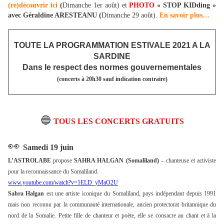
(re)découvrir ici
(
Dimanche 1er août) et
PHOTO
« STOP KIDding »
avec Géraldine ARESTEANU (
Dimanche 29 août).
En savoir plus…
TOUTE LA PROGRAMMATION ESTIVALE 2021 A LA
SARDINE
Dans le respect des normes gouvernementales
(concerts à 20h30 sauf indication contraire)
🔵
TOUS LES CONCERTS GRATUITS
👀
Samedi 19 juin
L’ASTROLABE
propose
SAHRA HALGAN
(Somaliland)
–
chanteuse et activiste
pour la reconnaissance du Somaliland.
www.youtube.com/watch?v=1ELD_yMaO2U
Sahra Halgan
est une artiste iconique du Somaliland, pays indépendant depuis 1991
mais non reconnu par la communauté internationale, ancien protectorat britannique du
nord de la Somalie. Petite fille de chanteur et poète, elle se consacre au chant et à la