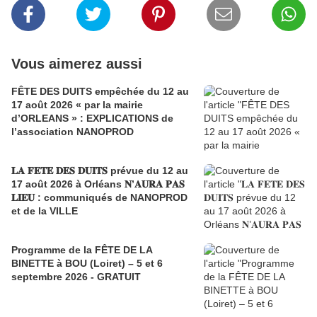
Vous aimerez aussi
FÊTE DES DUITS empêchée du 12 au
17 août 2026 « par la mairie
d’ORLEANS » : EXPLICATIONS de
l’association NANOPROD
𝐋𝐀 𝐅𝐄𝐓𝐄 𝐃𝐄𝐒 𝐃𝐔𝐈𝐓𝐒 prévue du 12 au
17 août 2026 à Orléans 𝐍’𝐀𝐔𝐑𝐀 𝐏𝐀𝐒
𝐋𝐈𝐄𝐔 : communiqués de NANOPROD
et de la VILLE
Programme de la FÊTE DE LA
BINETTE à BOU (Loiret) – 5 et 6
septembre 2026 - GRATUIT