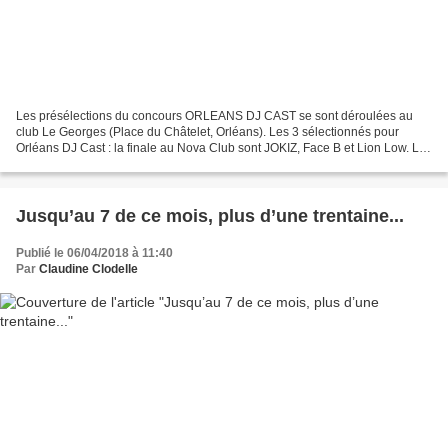
Les présélections du concours ORLEANS DJ CAST se sont déroulées au
club Le Georges (Place du Châtelet, Orléans). Les 3 sélectionnés pour
Orléans DJ Cast : la finale au Nova Club sont JOKIZ, Face B et Lion Low. Les
trois réservistes sont Whydog , Andrew...
Jusqu’au 7 de ce mois, plus d’une trentaine...
Publié le 06/04/2018 à 11:40
Par
Claudine Clodelle