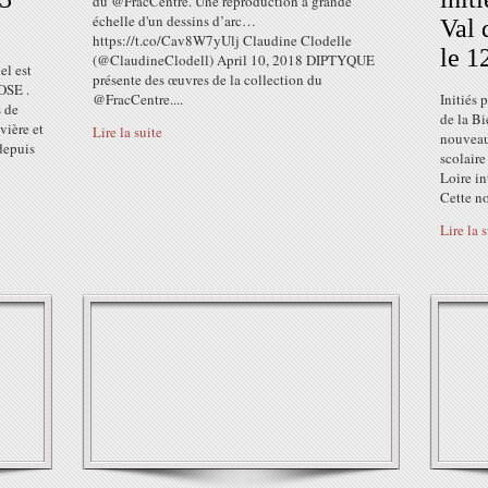
du @FracCentre. Une reproduction à grande
échelle d'un dessins d’arc…
Val 
https://t.co/Cav8W7yUlj Claudine Clodelle
le 1
(@ClaudineClodell) April 10, 2018 DIPTYQUE
el est
présente des œuvres de la collection du
OSE .
@FracCentre....
Initiés 
s de
de la Bi
vière et
Lire la suite
nouveau
depuis
scolaire
Loire i
Cette no
Lire la 