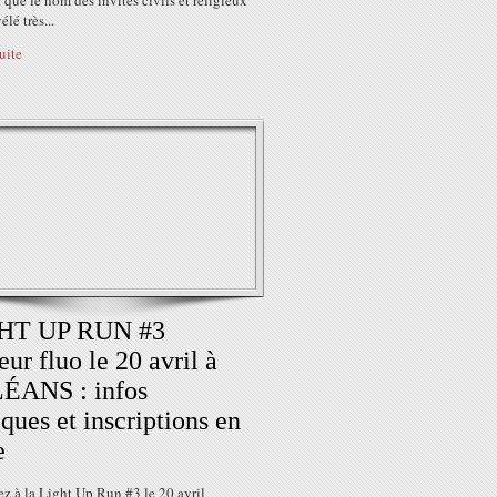
 que le nom des invités civils et religieux
élé très...
suite
HT UP RUN #3
eur fluo le 20 avril à
ÉANS : infos
iques et inscriptions en
e
ez à la Light Up Run #3 le 20 avril