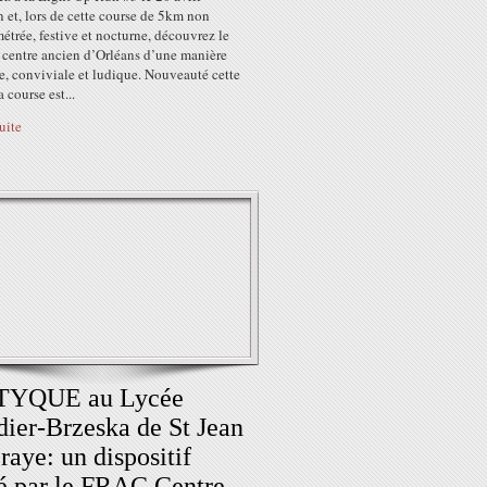
 et, lors de cette course de 5km non
trée, festive et nocturne, découvrez le
 centre ancien d’Orléans d’une manière
e, conviviale et ludique. Nouveauté cette
a course est...
suite
TYQUE au Lycée
ier-Brzeska de St Jean
raye: un dispositif
ié par le FRAC Centre-