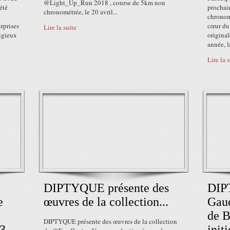
@Light_Up_Run 2018 , course de 5km non
été
prochain
chronométrée, le 20 avril...
chronomé
rprises
cœur du
Lire la suite
ligieux
original
année, l
Lire la 
e
DIPTYQUE présente des
DIP
e
œuvres de la collection...
Gaud
de B
DIPTYQUE présente des œuvres de la collection
13
init