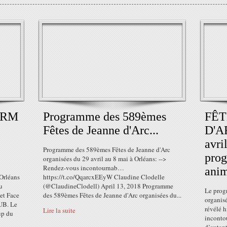
WARM
Programme des 589èmes
FÊT
Fêtes de Jeanne d'Arc...
D'AR
avri
Programme des 589èmes Fêtes de Jeanne d'Arc
prog
organisées du 29 avril au 8 mai à Orléans: -->
Rendez-vous incontournab…
anim
 Orléans
https://t.co/QqarcxEEyW Claudine Clodelle
u
(@ClaudineClodell) April 13, 2018 Programme
Le prog
et Face
des 589èmes Fêtes de Jeanne d'Arc organisées du...
organisé
UB. Le
révélé h
Lire la suite
up du
incontou