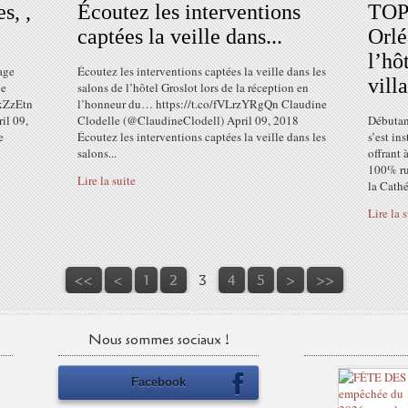
s, ,
Écoutez les interventions
TOP
captées la veille dans...
Orlé
l’hô
tage
Écoutez les interventions captées la veille dans les
vill
ce
salons de l’hôtel Groslot lors de la réception en
kZzEtn
l’honneur du… https://t.co/fVLrzYRgQn Claudine
il 09,
Clodelle (@ClaudineClodell) April 09, 2018
Débutan
e
Écoutez les interventions captées la veille dans les
s’est ins
salons...
offrant 
100% rug
Lire la suite
la Cathé
Lire la 
<<
<
1
2
3
4
5
>
>>
Nous sommes sociaux !
Facebook