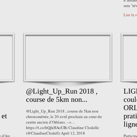
d’autant
sera "rév
Lire la 
@Light_Up_Run 2018 ,
LIG
course de 5km non...
coul
ORL
@Light_Up_Run 2018 , course de 5km non
 et
prat
chronométrée, le 20 avril prochain au cœur du
centre ancien d’Orléans. -->…
lign
https://t.co/hQjkHAoUBi Claudine Clodelle
(@ClaudineClodell) April 12, 2018
 d’Arc
Particip