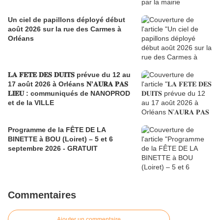
Un ciel de papillons déployé début
août 2026 sur la rue des Carmes à
Orléans
𝐋𝐀 𝐅𝐄𝐓𝐄 𝐃𝐄𝐒 𝐃𝐔𝐈𝐓𝐒 prévue du 12 au
17 août 2026 à Orléans 𝐍’𝐀𝐔𝐑𝐀 𝐏𝐀𝐒
𝐋𝐈𝐄𝐔 : communiqués de NANOPROD
et de la VILLE
Programme de la FÊTE DE LA
BINETTE à BOU (Loiret) – 5 et 6
septembre 2026 - GRATUIT
Commentaires
Ajouter un commentaire