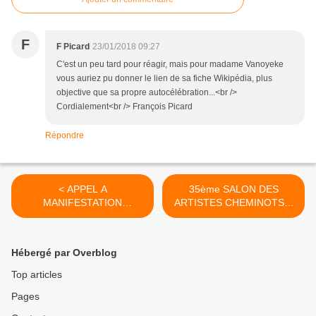
F
F Picard
23/01/2018 09:27
C'est un peu tard pour réagir, mais pour madame Vanoyeke
vous auriez pu donner le lien de sa fiche Wikipédia, plus
objective que sa propre autocélébration...<br />
Cordialement<br /> François Picard
Répondre
< APPEL A
35ème SALON DES
MANIFESTATION
ARTISTES CHEMINOTS à
D’INTÉRÊT...
la Galerie du château de
l'Étang Saran : 19 Janvier -
4 Février 2018 / GRATUIT >
Hébergé par Overblog
Top articles
Pages