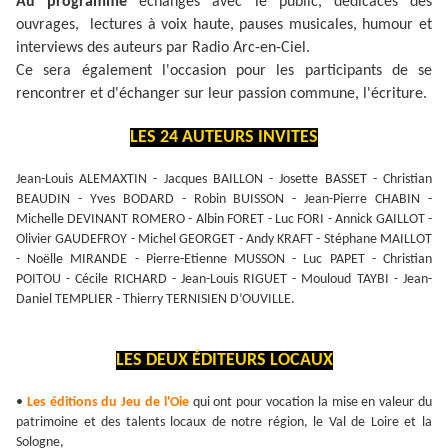
Au programme
échanges avec le public, dédicaces des
ouvrages, lectures à voix haute, pauses musicales, humour et
interviews des auteurs par Radio Arc-en-Ciel.
Ce sera également l'occasion pour les participants de se
rencontrer et d'échanger sur leur passion commune, l'écriture.
LES 24 AUTEURS INVITES
Jean-Louis ALEMAXTIN - Jacques BAILLON - Josette BASSET - Christian
BEAUDIN - Yves BODARD - Robin BUISSON - Jean-Pierre CHABIN -
Michelle DEVINANT ROMERO - Albin FORET - Luc FORI - Annick GAILLOT -
Olivier GAUDEFROY - Michel GEORGET - Andy KRAFT - Stéphane MAILLOT
- Noëlle MIRANDE - Pierre-Etienne MUSSON - Luc PAPET - Christian
POITOU - Cécile RICHARD - Jean-Louis RIGUET - Mouloud TAYBI - Jean-
Daniel TEMPLIER - Thierry TERNISIEN D’OUVILLE.
LES DEUX ÉDITEURS LOCAUX
•
Les éditions du Jeu de l'Oie
qui ont pour vocation la mise en valeur du
patrimoine et des talents locaux de notre région, le Val de Loire et la
Sologne,