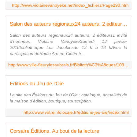
http://www.violainevanoyeke.net/index_fichiers/Page290.htm
Salon des auteurs régionaux24 auteurs, 2 éditeurs1 invité d'honneur, Violaine VanoyekeSamedi 13 janvier 2018Bibliothèque Les Jacobinsde 13 h à 18 hAvec la participation deRadio Arc-en-CielEntrée libre et gratuite
Salon des auteurs régionaux24 auteurs, 2 éditeurs1 invité
d'honneur, Violaine VanoyekeSamedi 13 janvier
2018Bibliothèque Les Jacobinsde 13 h à 18 hAvec la
participation deRadio Arc-en-CielEntr...
http://www.ville-fleurylesaubrais.fr/Biblioth%C3%A8ques/1098/27980
Éditions du Jeu de l'Oie
Le site des Éditions du Jeu de l'Oie : catalogue, actualités de
la maison d'édition, boutique, souscription.
http://www.votreinfolocale.fr/editions-jeu-oie/index.html
Corsaire Éditions, Au bout de la lecture