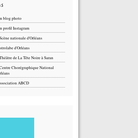
ns
n blog photo
 profil Instagram
Scène nationale d'Orléans
strolabe d'Orléans
Théâtre de La Tête Noire à Saran
Centre Chorégraphique National
rléans
ssociation ABCD