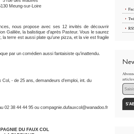
5 rue des Mauves
5130 Meung-sur-Loire
Fa
Twi
nces, nous propose avec ses 12 invités de découvrir
RS
lon Galilée, la balistique d’après Pasteur. Vous le saurez
 la terre est aussi plate qu’une pizza, et la vie est fragile
que par un comédien aussi fantaisiste qu’inattendu.
New
Abonne
article
Col, - de 25 ans, demandeurs d’emploi, int. du
Email
u 02 38 44 44 95 ou compagnie.dufauxcol@wanadoo.fr
PAGNIE DU FAUX COL