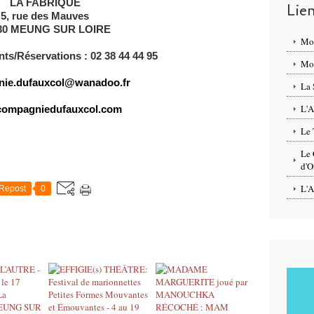
LA FABRIQUE
Lie
5, rue des Mauves
30 MEUNG SUR LOIRE
Mo
s/Réservations : 02 38 44 44 95
Mon
ie.dufauxcol@wanadoo.fr
La 
L'A
ompagniedufauxcol.com
Le 
Le 
d'O
L'A
Repost
0