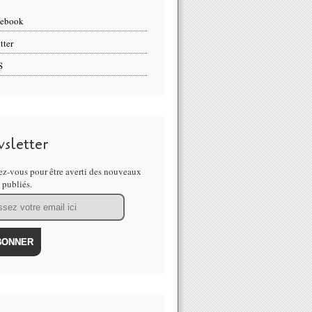
cebook
tter
S
sletter
z-vous pour être averti des nouveaux
s publiés.