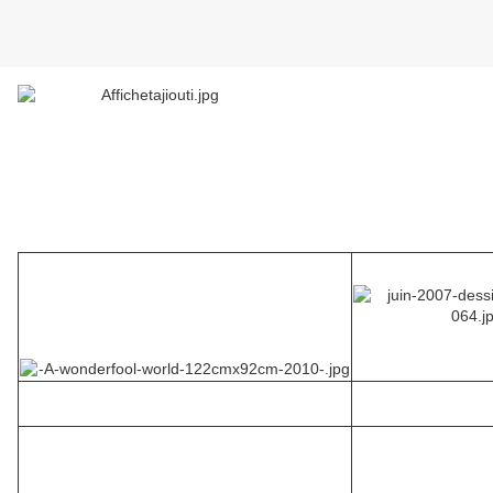
Toiles accrochées aux cimaises, coffrets-objets, "ready-made" et installation
vidéo-objet...
La prochaine 'exposition de la g
alerie QUAI 56
s'appelle
"PARANOÏA ET DECADENCE".
L'artiste invité se nomme
ABDELKRIM
TAJIOUTI.
CLIQUEZ ICI pour en savoir plus sur l'exposition qui aura lieu du samedi
27 octobre au dimanche 18 novembre ...
Galerie Quai 56
56 quai du châtelet
45000 Orléans