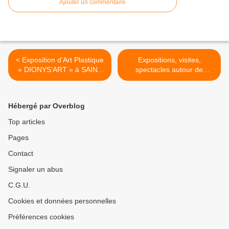
Ajouter un commentaire
< Exposition d’Art Plastique
Expositions, visites,
« DIONYS’ART » à SAINT
spectacles autour de
DENIS EN VAL (Loiret)
Jeanne d'Arc à Orléans >
Hébergé par Overblog
Top articles
Pages
Contact
Signaler un abus
C.G.U.
Cookies et données personnelles
Préférences cookies