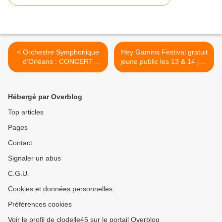
< Orchestre Symphonique
Hey Gamins Festival gratuit
d’Orléans : CONCERT
jeune public les 13 & 14 juin
FAURÉ les 6 et 7 juin 2026
à Chécy : demandez le
au THÉÂTRE D’ORLÉANS
programme ! >
Hébergé par Overblog
Top articles
Pages
Contact
Signaler un abus
C.G.U.
Cookies et données personnelles
Préférences cookies
Voir le profil de clodelle45 sur le portail Overblog