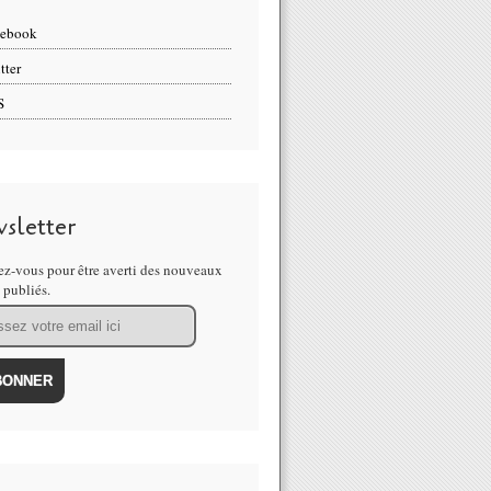
cebook
tter
S
sletter
z-vous pour être averti des nouveaux
s publiés.