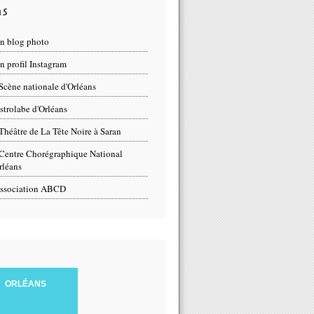
ns
n blog photo
 profil Instagram
Scène nationale d'Orléans
strolabe d'Orléans
Théâtre de La Tête Noire à Saran
Centre Chorégraphique National
rléans
ssociation ABCD