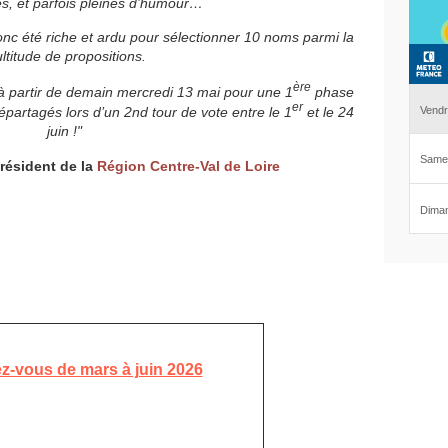
, et parfois pleines d’humour…
onc été riche et ardu pour sélectionner 10 noms parmi la
ltitude de propositions.
ère
 à partir de demain mercredi 13 mai pour une 1
phase
er
partagés lors d’un 2nd tour de vote entre le 1
et le 24
juin !"
ésident de la
Région Centre-Val de Loire
z-vous de mars à juin 2026