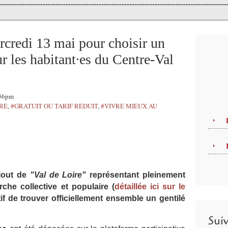
credi 13 mai pour choisir un
les habitant∙es du Centre-Val
:36pm
TRE
,
#GRATUIT OU TARIF REDUIT
,
#VIVRE MIEUX AU
ajout de
"Val de Loire"
représentant pleinement
arche collective et populaire (
détaillée ici sur le
tif de trouver officiellement ensemble un gentilé
Sui