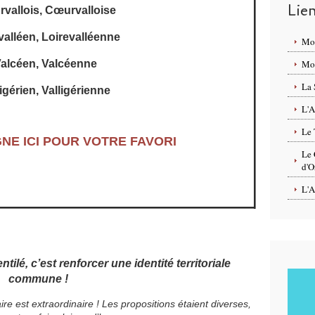
Lie
vallois, Cœurvalloise
valléen, Loirevalléenne
Mo
alcéen, Valcéenne
Mon
La 
igérien, Valligérienne
L'A
Le 
GNE ICI POUR VOTRE FAVORI
Le 
d'O
L'A
tilé, c’est renforcer une identité territoriale
commune !
ire est extraordinaire ! Les propositions étaient diverses,