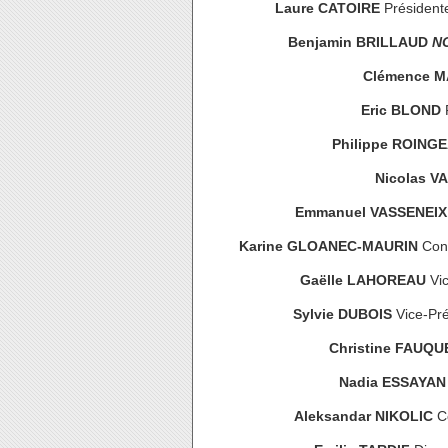
Laure CATOIRE
Présidente
Benjamin BRILLAUD
N
Clémence M
Eric BLOND
P
Philippe ROING
Nicolas V
Emmanuel VASSENEI
Karine GLOANEC-MAURIN
Cons
Gaëlle LAHOREAU
Vic
Sylvie DUBOIS
Vice-Pré
Christine FAUQU
Nadia ESSAYAN
Aleksandar NIKOLIC
Co