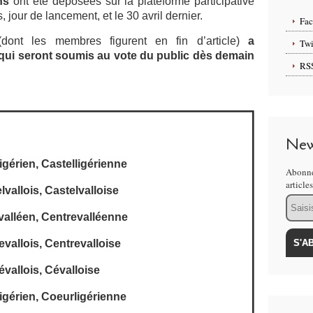
ns
ont été déposées sur la plateforme participative
 jour de lancement, et le 30 avril dernier.
Fa
dont les membres figurent en fin d’article)
a
Twi
qui seront soumis au vote du public dès demain
RS
New
igérien, Castelligérienne
Abonne
article
lvallois, Castelvalloise
Email
valléen, Centrevalléenne
evallois, Centrevalloise
évallois, Cévalloise
igérien, Coeurligérienne