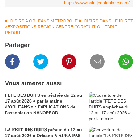
https://www.saintjeanleblanc.com/
#LOISIRS A ORLEANS METROPOLE
#LOISIRS DANS LE lOIRET
#EXPOSITIONS REGION CENTRE
#GRATUIT OU TARIF
REDUIT
Partager
Vous aimerez aussi
FÊTE DES DUITS empêchée du 12 au
17 août 2026 « par la mairie
d’ORLEANS » : EXPLICATIONS de
l’association NANOPROD
𝐋𝐀 𝐅𝐄𝐓𝐄 𝐃𝐄𝐒 𝐃𝐔𝐈𝐓𝐒 prévue du 12 au
17 août 2026 à Orléans 𝐍’𝐀𝐔𝐑𝐀 𝐏𝐀𝐒