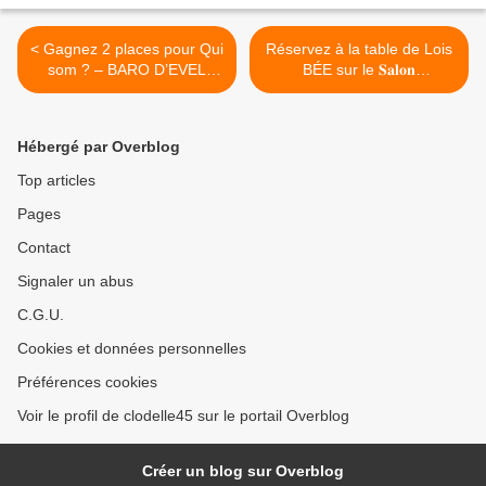
< Gagnez 2 places pour Qui
Réservez à la table de Lois
som ? – BARO D’EVEL
BÉE sur le 𝐒𝐚𝐥𝐨𝐧
(cirque, théâtre et danse) le
𝐆𝐚𝐬𝐭𝐫𝐨𝐧𝐨𝐦𝐢𝐞 & 𝐕𝐢𝐧𝐬
mardi 4 novembre 2025 -
𝐝'𝐎𝐫𝐥𝐞́𝐚𝐧𝐬 du 28 novembre
Programmation Scène
au 1er décembre au Parc
Hébergé par Overblog
nationale / Théâtre
Expos Le Loiret à COMET >
d’Orléans
Top articles
Pages
Contact
Signaler un abus
C.G.U.
Cookies et données personnelles
Préférences cookies
Voir le profil de clodelle45 sur le portail Overblog
Créer un blog sur Overblog