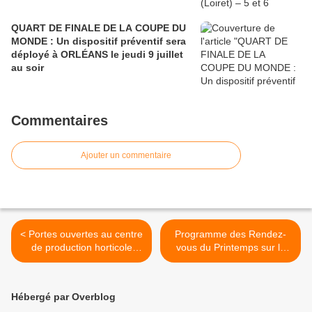
QUART DE FINALE DE LA COUPE DU
MONDE : Un dispositif préventif sera
déployé à ORLÉANS le jeudi 9 juillet
au soir
Commentaires
Ajouter un commentaire
< Portes ouvertes au centre
Programme des Rendez-
de production horticole
vous du Printemps sur le
d’Orléans les 5 et 6 avril –
thème du "bien-manger" à
Animations, visites, atelier
Fleury-les-Aubrais les
compostage - GRATUIT
vendredi 28 et samedi 29
Hébergé par Overblog
mars >