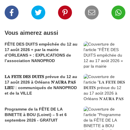
Vous aimerez aussi
FÊTE DES DUITS empêchée du 12 au
17 août 2026 « par la mairie
d’ORLEANS » : EXPLICATIONS de
l’association NANOPROD
𝐋𝐀 𝐅𝐄𝐓𝐄 𝐃𝐄𝐒 𝐃𝐔𝐈𝐓𝐒 prévue du 12 au
17 août 2026 à Orléans 𝐍’𝐀𝐔𝐑𝐀 𝐏𝐀𝐒
𝐋𝐈𝐄𝐔 : communiqués de NANOPROD
et de la VILLE
Programme de la FÊTE DE LA
BINETTE à BOU (Loiret) – 5 et 6
septembre 2026 - GRATUIT