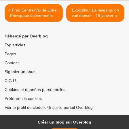
< Frac Centre-Val de Loire :
Exposition La neige qu'on
Principaux évènements et
voit danser - 19 janvier au
rendez-vous de Janvier
23 février 2025 - Galerie
2025
d’Art Rive à Mauve Meung-
sur-Loire >
Hébergé par Overblog
Top articles
Pages
Contact
Signaler un abus
C.G.U.
Cookies et données personnelles
Préférences cookies
Voir le profil de clodelle45 sur le portail Overblog
Créer un blog sur Overblog