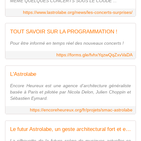
MÊME QUELQUES CONCERTS SOUS LE COUDE ...
https://www.lastrolabe.org/news/les-concerts-surprises/
TOUT SAVOIR SUR LA PROGRAMMATION !
Pour être informé en temps réel des nouveaux concerts !
https://forms.gle/fvhxYqzwQqZxvVaDA
L'Astrolabe
Encore Heureux est une agence d'architecture généraliste
basée à Paris et pilotée par Nicola Delon, Julien Choppin et
Sébastien Eymard.
https://encoreheureux.org/fr/projets/smac-astrolabe
Le futur Astrolabe, un geste architectural fort et emblématique
La silhouette de la future scène de musiques actuelles se