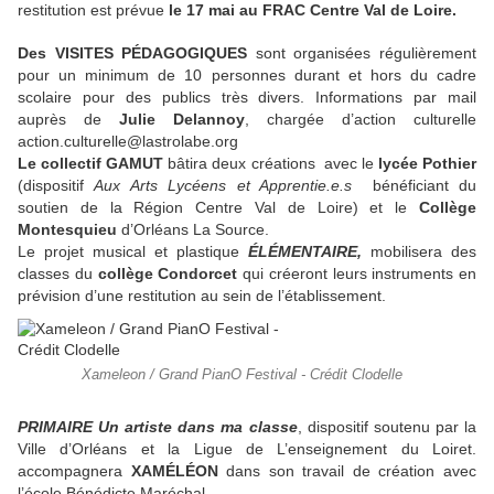
restitution est prévue
le 17 mai au FRAC Centre Val de Loire.
Des VISITES PÉDAGOGIQUES
sont organisées régulièrement
pour un minimum de 10 personnes durant et hors du cadre
scolaire pour des publics très divers. Informations par mail
auprès de
Julie Delannoy
, chargée d’action culturelle
action.culturelle@lastrolabe.org
Le collectif GAMUT
bâtira deux créations avec le
lycée Pothier
(dispositif
Aux Arts Lycéens et Apprentie.e.s
bénéficiant du
soutien de la Région Centre Val de Loire) et le
Collège
Montesquieu
d’Orléans La Source.
Le projet musical et plastique
ÉLÉMENTAIRE,
mobilisera des
classes du
collège Condorcet
qui créeront leurs instruments en
prévision d’une restitution au sein de l’établissement.
Xameleon / Grand PianO Festival - Crédit Clodelle
PRIMAIRE Un artiste dans ma classe
, dispositif soutenu par la
Ville d’Orléans et la Ligue de L’enseignement du Loiret.
accompagnera
XAMÉLÉON
dans son travail de création avec
l’école Bénédicte Maréchal.