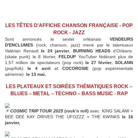
LES TÊTES D’AFFICHE CHANSON FRANÇAISE - POP
ROCK - JAZZ
Sont annoncés le sextet orléanais
VENDEURS
D'ENCLUMES
(rock, chanson, jazz) mené par le talentueux
Valérian Renault
le 24 janvier
,
BURNING HEADS
d’Orléans
(skate punk) le 8 février,
FELDUP
YouTuber fédérant plus de
1,57 million de spectateurs (pop rock)
le 27 février
,
SOLANN
(pop/folk)
le 4 avril
et
COCOROSIE
(pop expérimentale
aérienne)
le 13 mai.
LES PLATEAUX ET SOIRÉES THÉMATIQUES ROCK –
BLUES – METAL – TECHNO – BASS MUSIC - RAP
COSMIC TRIP TOUR 2025
(rock’n roll)
avec KING SALAMI +
BEE DEE KAY DRIVES THE UFOZZZ + THE KWINKS
le 16
janvier,