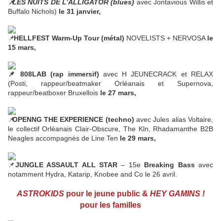
LES NUITS DE L’ALLIGATOR (blues)
avec Jontavious Willis et
Buffalo Nichols)
le 31 janvier,
HELLFEST Warm-Up Tour (métal)
NOVELISTS + NERVOSA
le
15 mars,
808LAB (rap immersif)
avec H JEUNECRACK et RELAX
(Posti, rappeur/beatmaker Orléanais et Supernova,
rappeur/beatboxer Bruxellois
le 27 mars,
OPENNG THE EXPERIENCE
(techno)
avec Jules alias Voltaire,
le collectif Orléanais Clair-Obscure, The Kln, Rhadamanthe B2B
Neagles accompagnés de Line Ten
le 29 mars,
JUNGLE ASSAULT ALL STAR
– 15e
Breaking Bass
avec
notamment Hydra, Katarip, Knobee and Co le 26 avril.
ASTROKIDS
pour le jeune public &
HEY GAMINS !
pour les familles