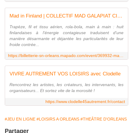
Mad in Finland | COLLECTIF MAD GALAPIAT CIRQUE - Théâtre d'Orléans
Trapèze, fil et tissu aérien, rola-bola, main à main : huit
finlandaises à l'énergie contagieuse traduisent d'une
manière désarmante et déjantée les particularités de leur
froide contrée...
https://billetterie-sn-orleans.mapado.com/event/369932-mad-in-finland-collectif-mad-galapiat-cirque
VIVRE AUTREMENT VOS LOISIRS avec Clodelle
Rencontrez les artistes, les créateurs, les intervenants, les
organisateurs... Et sortez vite de la morosité !
https://www.clodelle45autrement.fr/contact
#JEU EN LIGNE
#LOISIRS A ORLEANS
#THEÂTRE D'ORLEANS
Partager