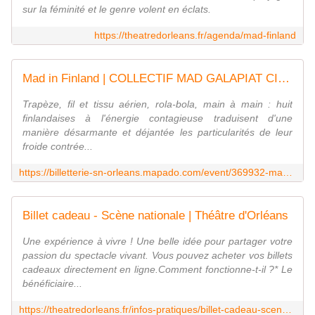
sur la féminité et le genre volent en éclats.
https://theatredorleans.fr/agenda/mad-finland
Mad in Finland | COLLECTIF MAD GALAPIAT CIRQUE - Théâtre d'Orléans
Trapèze, fil et tissu aérien, rola-bola, main à main : huit
finlandaises à l'énergie contagieuse traduisent d'une
manière désarmante et déjantée les particularités de leur
froide contrée...
https://billetterie-sn-orleans.mapado.com/event/369932-mad-in-finland-collectif-mad-galapiat-cirque
Billet cadeau - Scène nationale | Théâtre d'Orléans
Une expérience à vivre ! Une belle idée pour partager votre
passion du spectacle vivant. Vous pouvez acheter vos billets
cadeaux directement en ligne.Comment fonctionne-t-il ?* Le
bénéficiaire...
https://theatredorleans.fr/infos-pratiques/billet-cadeau-scene-nationale