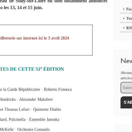
hâteau de Sully-sur-Loire où sont notamment annoncés
les 13, 14 et 15 juin.
Fa
Twi
RS
lletterie sur internet ici le 3 avril 2024
New
e
TES DE CETTE 51
ÉDITION
Abonne
article
Email
de la Garde Républicaine · Roberto Fonseca
Hendricks · Alexander Malofeev
et Thomas Lefort · Quintette Diablo
lard, Pulcinella · Ensemble Janoska
McKelle · Orchestre Consuelo