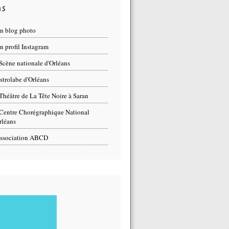
ns
n blog photo
 profil Instagram
Scène nationale d'Orléans
strolabe d'Orléans
Théâtre de La Tête Noire à Saran
Centre Chorégraphique National
rléans
ssociation ABCD