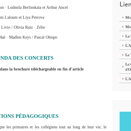
Lie
n · Ludmila Berlinskaïa et Arthur Ancel
Mo
m Laloum et Liya Petrova
Mon
Livio / Olivia Ruiz · Zélie
La 
Maé · Madlen Keys / Pascal Obispo
L'A
Le 
ENDA DES CONCERTS
Le 
d'O
dans la brochure téléchargeable en fin d’article
L'A
TIONS PÉDAGOGIQUES
e les primaires et les collégiens tout au long de leur vie, le