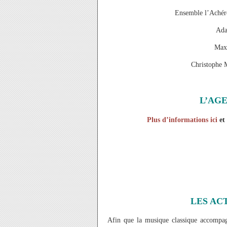
Ensemble l’Achéro
Ada
Max 
Christophe 
L’AG
Plus d’informations ici
et 
LES AC
Afin que la musique classique accompagn