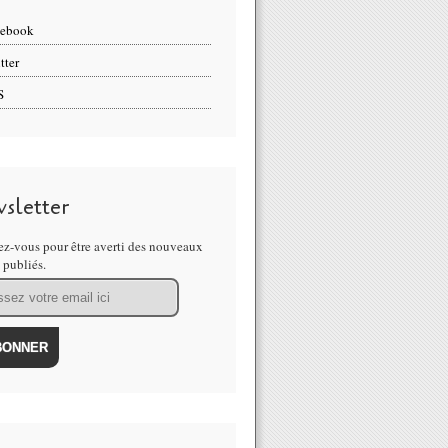
cebook
tter
S
sletter
z-vous pour être averti des nouveaux
s publiés.