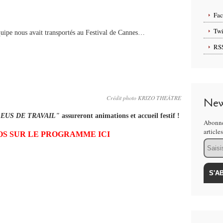
Fa
Twi
quipe nous avait transportés au Festival de Cannes…
RS
Crédit photo KRIZO THEÂTRE
New
LEUS DE TRAVAIL"
assureront animations et accueil festif !
Abonne
article
FOS SUR LE PROGRAMME ICI
Email