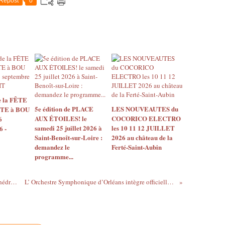
Repost
0
 la FÊTE
5e édition de PLACE
LES NOUVEAUTES du
TE à BOU
AUX ÉTOILES! le
COCORICO ELECTRO
6
samedi 25 juillet 2026 à
les 10 11 12 JUILLET
6 -
Saint-Benoît-sur-Loire :
2026 au château de la
demandez le
Ferté-Saint-Aubin
programme...
La Passion selon Bernard Dimey à la Cathédrale d'Orléans - Vendredi 29 mars 2024 - Libre participation
L’ Orchestre Symphonique d’Orléans intègre officiellement l’AFO et rejoint le cercle prestigieux des orchestres de France