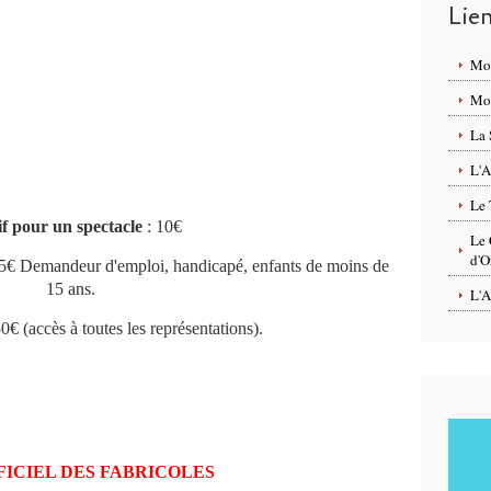
Lie
Mo
Mon
La 
L'A
Le 
if pour un spectacle
: 10€
Le 
d'O
 5€ Demandeur d'emploi, handicapé, enfants de moins de
15 ans.
L'A
0€ (accès à toutes les représentations).
FICIEL DES FABRICOLES