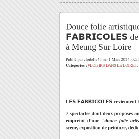
Douce folie artistiq
𝗙𝗔𝗕𝗥𝗜𝗖𝗢𝗟𝗘𝗦 d
à Meung Sur Loire
Publié par clodelle45 sur 1 Mars 2024, 02
Catégories :
#LOISIRS DANS LE LOIRET
,
𝗟𝗘𝗦
𝗙𝗔𝗕𝗥𝗜𝗖𝗢𝗟𝗘𝗦
reviennent l
7 spectacles dont deux proposés au
empreint d’une
"douce folie artis
scène, exposition de peinture, dédic