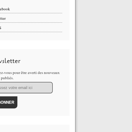
cebook
tter
S
sletter
z-vous pour être averti des nouveaux
s publiés.