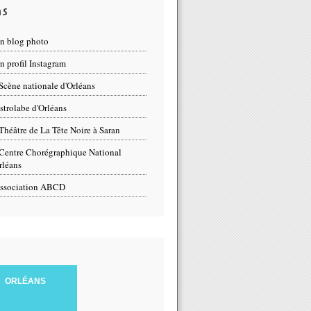
ns
n blog photo
 profil Instagram
Scène nationale d'Orléans
strolabe d'Orléans
Théâtre de La Tête Noire à Saran
Centre Chorégraphique National
rléans
ssociation ABCD