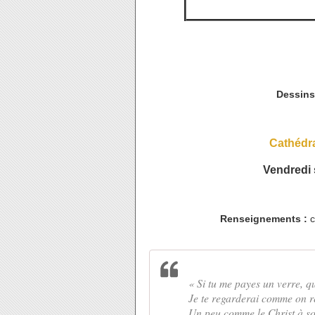
Dessins
Cathédra
Vendredi 
Renseignements :
c
« Si tu me payes un verre, qu
Je te regarderai comme on r
Un peu comme le Christ à so