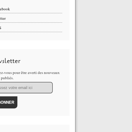
cebook
tter
S
sletter
z-vous pour être averti des nouveaux
s publiés.