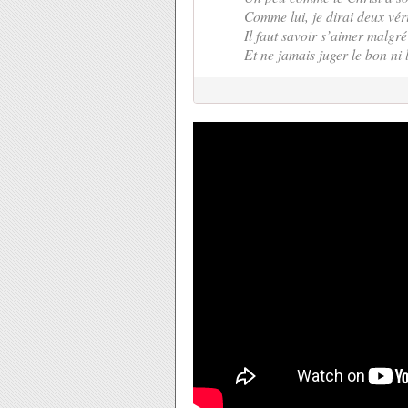
Comme lui, je dirai deux vér
Il faut savoir s’aimer malgré
Et ne jamais juger le bon ni