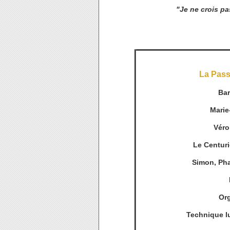
"Je ne crois pa
La Pass
Bar
Marie
Véro
Le Centur
Simon, Pha
Or
Technique l