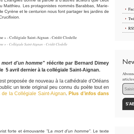
es Évangiles donne la parole à d’autres acteurs que ceux
ou Matthieu. Les protagonistes nommés Barabbas, Marie-
Fa
 Cyrène et le centurion nous font partager les jardins de
rucifixion.
Twi
RS
e » - Collégiale Saint-Aignan - Crédit Clodelle
New
 mort d’un homme"
réécrite par Bernard Dimey
e 5 avril dernier à la collégiale Saint-Aignan.
Abonne
article
 est proposée de nouveau à la cathédrale d'Orléans
Email
public un texte original peu connu du poète tout en
s de la Collégiale Saint-Aignan
.
Plus d’infos dans
hrist forte et émouvante
"La mort d’un homme"
. Le texte