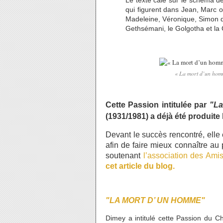
Le texte calé sur le schéma d
qui figurent dans Jean, Marc 
Madeleine, Véronique, Simon de
Gethsémani, le Golgotha et la C
« La mort d’un homm
Cette Passion intitulée par
"La
(1931/1981) a déjà été produite l
Devant le succès rencontré, elle
afin de faire mieux connaître au 
soutenant
l’association des Ami
cet article du blog.
"LA MORT D’ UN HOMME"
Dimey a intitulé cette Passion du C