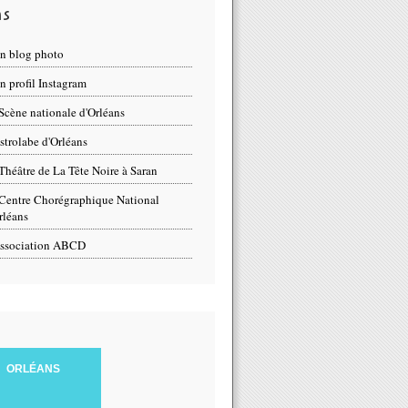
ns
n blog photo
 profil Instagram
Scène nationale d'Orléans
strolabe d'Orléans
Théâtre de La Tête Noire à Saran
Centre Chorégraphique National
rléans
ssociation ABCD