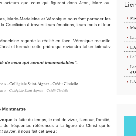
Lie
res acteurs que ceux qui figurent dans Jean, Marc ou
Mo
, Marie-Madeleine et Véronique nous font partager les
la Crucifixion à travers leurs émotions, leurs mots et leur
Mon
La 
Madeleine regarde la réalité en face, Véronique recueille
hrist et formule cette prière qui reviendra tel un leitmotiv
L'A
Le 
tié de ceux qui seront inconsolables".
Le 
d'O
L'A
e » - Collégiale Saint-Aignan - Crédit Clodelle
e Montmartre
évoque
la fuite du temps, le mal de vivre, l’amour, l’amitié,
 de fréquentes références à la figure du Christ qui le
nt savoir
, il nous fait cet aveu :