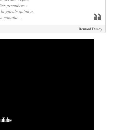
ités premières :
 la gueule qu’on a,
 la canaille…
Bernard Dimey