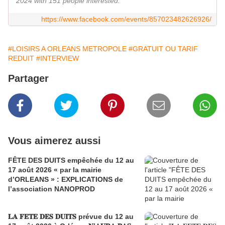
2024 with 151 people interested.
https://www.facebook.com/events/857023482626926/
#LOISIRS A ORLEANS METROPOLE
#GRATUIT OU TARIF
REDUIT
#INTERVIEW
Partager
Vous aimerez aussi
FÊTE DES DUITS empêchée du 12 au
17 août 2026 « par la mairie
d’ORLEANS » : EXPLICATIONS de
l’association NANOPROD
𝐋𝐀 𝐅𝐄𝐓𝐄 𝐃𝐄𝐒 𝐃𝐔𝐈𝐓𝐒 prévue du 12 au