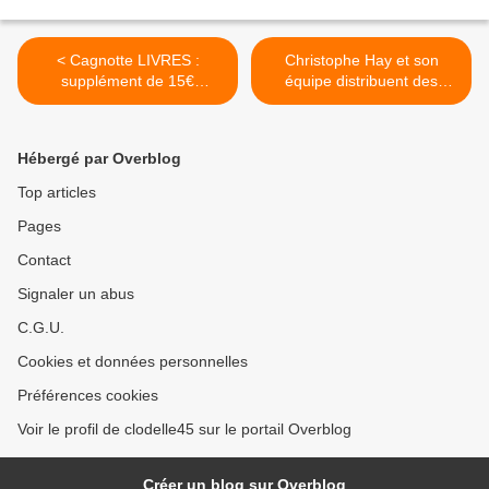
< Cagnotte LIVRES :
Christophe Hay et son
supplément de 15€
équipe distribuent des
OFFERT aux jeunes de la
repas à Blois auprès des
Région Centre-Val de Loire
Restos du Cœur ce 27
inscrits sur YEP’S
décembre >
Hébergé par Overblog
Top articles
Pages
Contact
Signaler un abus
C.G.U.
Cookies et données personnelles
Préférences cookies
Voir le profil de clodelle45 sur le portail Overblog
Créer un blog sur Overblog