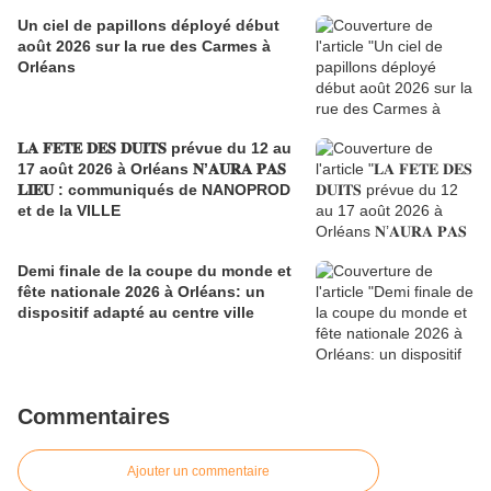
Un ciel de papillons déployé début
août 2026 sur la rue des Carmes à
Orléans
𝐋𝐀 𝐅𝐄𝐓𝐄 𝐃𝐄𝐒 𝐃𝐔𝐈𝐓𝐒 prévue du 12 au
17 août 2026 à Orléans 𝐍’𝐀𝐔𝐑𝐀 𝐏𝐀𝐒
𝐋𝐈𝐄𝐔 : communiqués de NANOPROD
et de la VILLE
Demi finale de la coupe du monde et
fête nationale 2026 à Orléans: un
dispositif adapté au centre ville
Commentaires
Ajouter un commentaire