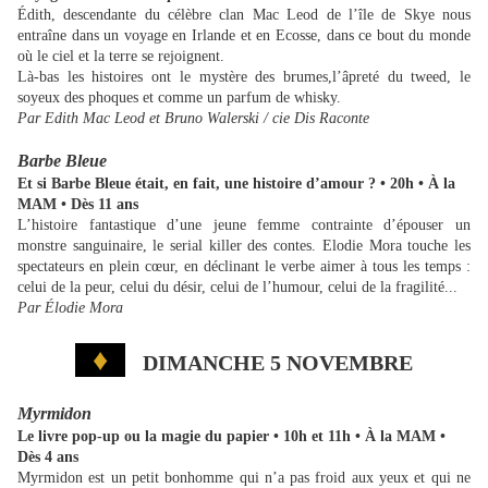
Édith, descendante du célèbre clan Mac Leod de l’île de Skye nous
entraîne dans un voyage en Irlande et en Ecosse, dans ce bout du monde
où le ciel et la terre se rejoignent.
Là-bas les histoires ont le mystère des brumes,l’âpreté du tweed, le
soyeux des phoques et comme un parfum de whisky.
Par Edith Mac Leod et Bruno Walerski / cie Dis Raconte
Barbe Bleue
Et si Barbe Bleue était, en fait, une histoire d’amour ? • 20h • À la
MAM • Dès 11 ans
L’histoire fantastique d’une jeune femme contrainte d’épouser un
monstre sanguinaire, le serial killer des contes. Elodie Mora touche les
spectateurs en plein cœur, en déclinant le verbe aimer à tous les temps :
celui de la peur, celui du désir, celui de l’humour, celui de la fragilité...
Par Élodie Mora
♦
DIMANCHE 5 NOVEMBRE
Myrmidon
Le livre pop-up ou la magie du papier • 10h et 11h • À la MAM •
Dès 4 ans
Myrmidon est un petit bonhomme qui n’a pas froid aux yeux et qui ne