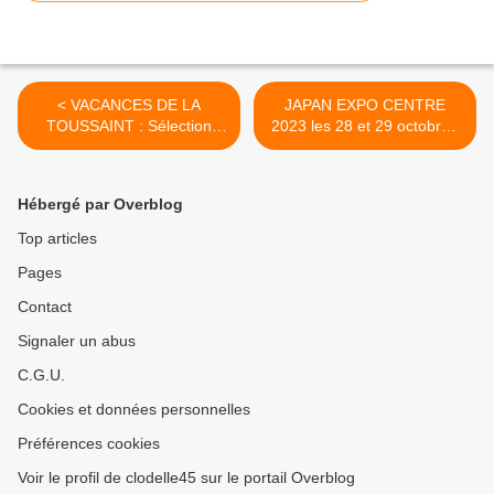
< VACANCES DE LA
JAPAN EXPO CENTRE
TOUSSAINT : Sélection
2023 les 28 et 29 octobre -
d'activités pour tous à
Programme, horaires, tarifs
Orléans Métropole et dans
à CO'Met Orléans >
le Loiret
Hébergé par Overblog
Top articles
Pages
Contact
Signaler un abus
C.G.U.
Cookies et données personnelles
Préférences cookies
Voir le profil de clodelle45 sur le portail Overblog