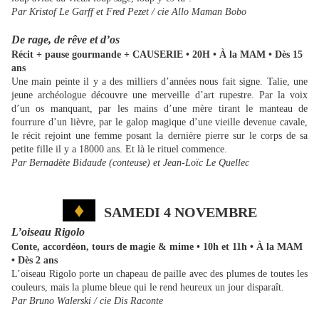
Par Kristof Le Garff et Fred Pezet / cie Allo Maman Bobo
De rage, de rêve et d’os
Récit + pause gourmande + CAUSERIE • 20H • À la MAM • Dès 15
ans
Une main peinte il y a des milliers d’années nous fait signe. Talie, une
jeune archéologue découvre une merveille d’art rupestre. Par la voix
d’un os manquant, par les mains d’une mère tirant le manteau de
fourrure d’un lièvre, par le galop magique d’une vieille devenue cavale,
le récit rejoint une femme posant la dernière pierre sur le corps de sa
petite fille il y a 18000 ans. Et là le rituel commence.
Par Bernadète Bidaude (conteuse) et Jean-Loïc Le Quellec
♦
SAMEDI 4 NOVEMBRE
L’oiseau Rigolo
Conte, accordéon, tours de magie & mime • 10h et 11h • À la MAM
• Dès 2 ans
L’oiseau Rigolo porte un chapeau de paille avec des plumes de toutes les
couleurs, mais la plume bleue qui le rend heureux un jour disparaît.
Par Bruno Walerski / cie Dis Raconte