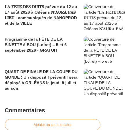
𝐋𝐀 𝐅𝐄𝐓𝐄 𝐃𝐄𝐒 𝐃𝐔𝐈𝐓𝐒 prévue du 12 au
17 août 2026 à Orléans 𝐍’𝐀𝐔𝐑𝐀 𝐏𝐀𝐒
𝐋𝐈𝐄𝐔 : communiqués de NANOPROD
et de la VILLE
Programme de la FÊTE DE LA
BINETTE à BOU (Loiret) – 5 et 6
septembre 2026 - GRATUIT
QUART DE FINALE DE LA COUPE DU
MONDE : Un dispositif préventif sera
déployé à ORLÉANS le jeudi 9 juillet
au soir
Commentaires
Ajouter un commentaire