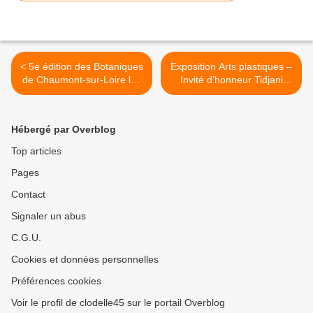
< 5e édition des Botaniques
Exposition Arts plastiques –
de Chaumont-sur-Loire les
Invité d’honneur Tidjani
16 et 17 septembre 2023
BENLARBI St Hilaire St
Mesmin 14 au 19
septembre 2023 >
Hébergé par Overblog
Top articles
Pages
Contact
Signaler un abus
C.G.U.
Cookies et données personnelles
Préférences cookies
Voir le profil de clodelle45 sur le portail Overblog