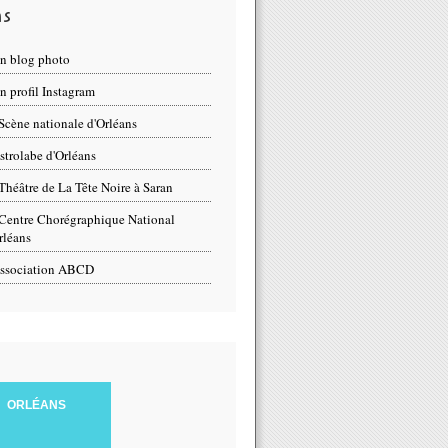
ns
n blog photo
 profil Instagram
Scène nationale d'Orléans
strolabe d'Orléans
Théâtre de La Tête Noire à Saran
Centre Chorégraphique National
rléans
ssociation ABCD