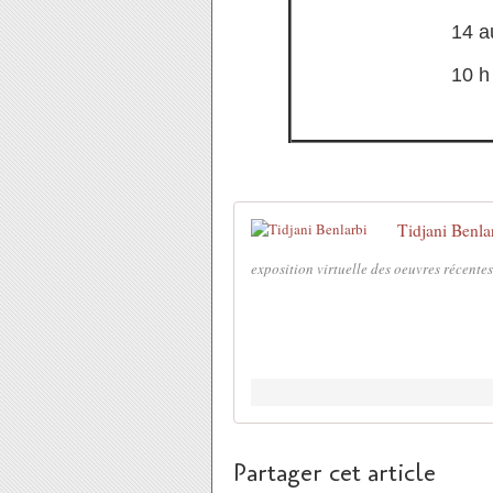
14 a
10 h
Tidjani Benla
exposition virtuelle des oeuvres récentes
Partager cet article