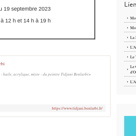
Lie
u 19 septembre 2023
Mo
 à 12 h et 14 h à 19 h
Mon
La 
L'A
Le 
rbi
Le 
d'O
 - huile, acrylique, mixte - du peintre Tidjani Benlarbi>
L'A
https://www.tidjani.benlarbi.fr/