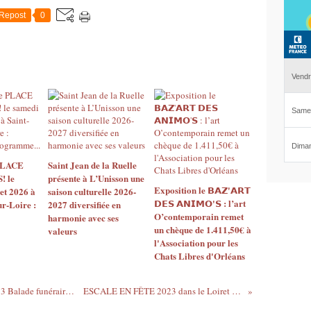
Repost
0
 PLACE
Saint Jean de la Ruelle
 le
présente à L’Unisson une
Exposition le 𝗕𝗔𝗭'𝗔𝗥𝗧
let 2026 à
saison culturelle 2026-
𝗗𝗘𝗦 𝗔𝗡𝗜𝗠𝗢'𝗦 : l’art
ur-Loire :
2027 diversifiée en
O’contemporain remet
harmonie avec ses
un chèque de 1.411,50€ à
valeurs
l'Association pour les
Chats Libres d'Orléans
Journées Européennes du Patrimoine 2023 Balade funéraire et historique à Orléans et Fleury-les-Aubrais les 16 et 17 septembre
ESCALE EN FÊTE 2023 dans le Loiret : les voiles peintes par LEMON ARTS & TAQUEN