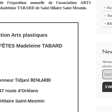
 de l’exposition annuelle de l’association ARTS
Fa
 Madeleine TABARD de Saint Hilaire Saint Mesmin.
Twi
RS
tion Arts plastiques
FÊTES
Madeleine TABARD
New
Abonne
article
Email
honneur Tidjani BENLARBI
47 route d'Orléans
-Hilaire Saint-Mesmin