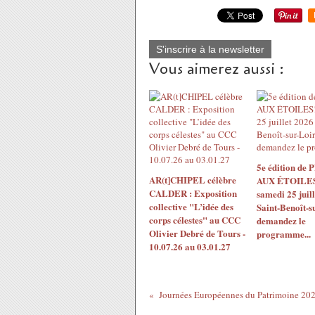
S'inscrire à la newsletter
Vous aimerez aussi :
5e édition de
AR(t]CHIPEL célèbre
AUX ÉTOILES!
CALDER : Exposition
samedi 25 juil
collective "L’idée des
Saint-Benoît-s
corps célestes" au CCC
demandez le
Olivier Debré de Tours -
programme...
10.07.26 au 03.01.27