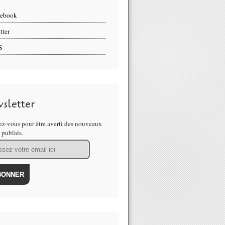
cebook
tter
S
sletter
z-vous pour être averti des nouveaux
s publiés.