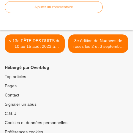
Ajouter un commentaire
< 13e FÊTE DES DUITS du
3e édition de Nuances de
10 au 15 août 2023 à
roses les 2 et 3 septembre
Orléans – Programme et
au jardin des Plantes
tarifs
d’Orléans >
Hébergé par Overblog
Top articles
Pages
Contact
Signaler un abus
C.G.U.
Cookies et données personnelles
Préférences cookies