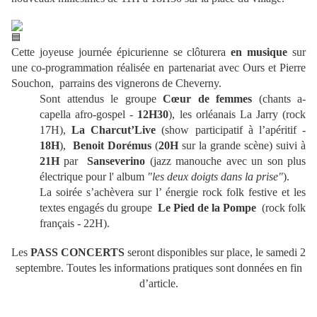
Cette joyeuse journée épicurienne se clôturera
en musique
sur
une co-programmation réalisée en partenariat avec Ours et Pierre
Souchon, parrains des vignerons de Cheverny.
Sont attendus le groupe
Cœur de femmes
(chants a-
capella afro-gospel -
12H30
), les orléanais La Jarry (rock
17H),
La Charcut’Live
(show participatif à l’apéritif -
18H
),
Benoit Dorémus
(
20H
sur la grande scène) suivi à
21H
par
Sanseverino
(jazz manouche avec un son plus
électrique pour l' album
"les deux doigts dans la prise"
).
La soirée s’achèvera sur l’ énergie rock folk festive et les
textes engagés du groupe
Le Pied de la Pompe
(rock folk
français - 22H).
Les
PASS CONCERTS
seront disponibles sur place, le samedi 2
septembre. Toutes les informations pratiques sont données en fin
d’article.