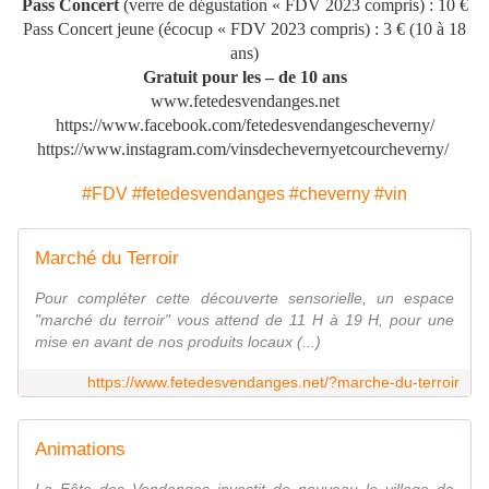
Pass Concert
(verre de dégustation « FDV 2023 compris) : 10 €
Pass Concert jeune (écocup « FDV 2023 compris) : 3 € (10 à 18
ans)
Gratuit pour les – de 10 ans
www.fetedesvendanges.net
https://www.facebook.com/fetedesvendangescheverny/
https://www.instagram.com/vinsdechevernyetcourcheverny/
#FDV
#fetedesvendanges
#cheverny
#vin
Marché du Terroir
Pour compléter cette découverte sensorielle, un espace
"marché du terroir" vous attend de 11 H à 19 H, pour une
mise en avant de nos produits locaux (...)
https://www.fetedesvendanges.net/?marche-du-terroir
Animations
La Fête des Vendanges investit de nouveau le village de