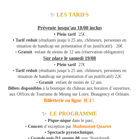
✨
LES TARIFS
Prévente jusqu’au 18/08 inclus
• Plein tarif
25€
• Tarif réduit
(étudiants jusqu’à 25 ans, chômeurs, personnes en
situation de handicap sur présentation d’un justificatif) : 20€
•
Gratuit
enfant de moins de 12 ans (réservation obligatoire)
Sur place le samedi 19/08
•
Plein tarif
27€
•
Tarif réduit
(étudiants jusqu’à 25 ans, chômeurs, personnes en
situation de handicap sur présentation d’un justificatif) 22€
•
Gratuit
enfant de moins de 12 ans.
Billets disponibles
à la boutique du château aux horaires d’ouverture,
aux Offices de Tourisme de Meung sur Loire, Beaugency et Orléans.
Billetterie en ligne ICI !
✨
LE PROGRAMME
•
Pique-nique
dans le parc,
•
Concert
d’exception par
Mademoizel Quartet
•
Spectacle pyrotechnique
,
•
Grande nuit DJ années 80
avec Nostalgie®,