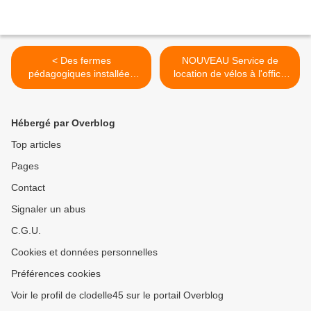
< Des fermes
NOUVEAU Service de
pédagogiques installées
location de vélos à l'office
dans les parcs et jardins
de tourisme d'Orléans
d'Orléans du 14 juillet au 27
Métropole - Destination
aout 2023
Orléans Val de Loire >
Hébergé par Overblog
Top articles
Pages
Contact
Signaler un abus
C.G.U.
Cookies et données personnelles
Préférences cookies
Voir le profil de clodelle45 sur le portail Overblog