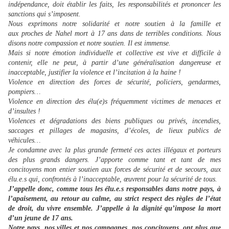
indépendance, doit établir les faits, les responsabilités et prononcer les
sanctions qui s’imposent.
Nous exprimons notre solidarité et notre soutien à la famille et
aux proches de Nahel mort à 17 ans dans de terribles conditions. Nous
disons notre compassion et notre soutien. Il est immense.
Mais si notre émotion individuelle et collective est vive et difficile à
contenir, elle ne peut, à partir d’une généralisation dangereuse et
inacceptable, justifier la violence et l’incitation à la haine !
Violence en direction des forces de sécurité, policiers, gendarmes,
pompiers…
Violence en direction des élu(e)s fréquemment victimes de menaces et
d’insultes !
Violences et dégradations des biens publiques ou privés, incendies,
saccages et pillages de magasins, d’écoles, de lieux publics de
véhicules…
Je condamne avec la plus grande fermeté ces actes illégaux et porteurs
des plus grands dangers. J’apporte comme tant et tant de mes
concitoyens mon entier soutien aux forces de sécurité et de secours, aux
élu.e.s qui, confrontés à l’inacceptable, œuvrent pour la sécurité de tous.
J’appelle donc, comme tous les élu.e.s responsables dans notre pays, à
l’apaisement, au retour au calme, au strict respect des règles de l’état
de droit, du vivre ensemble. J’appelle à la dignité qu’impose la mort
d’un jeune de 17 ans.
Notre pays, nos villes et nos campagnes, nos concitoyens, ont plus que