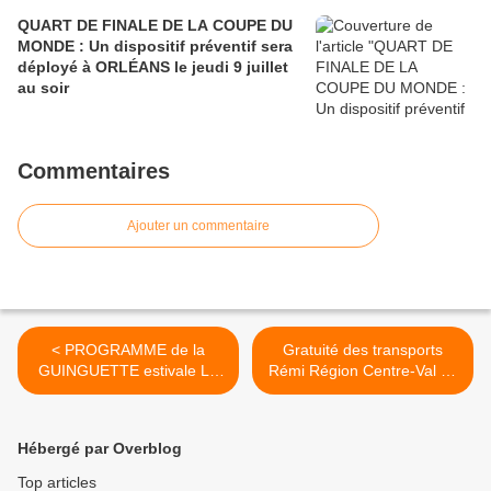
QUART DE FINALE DE LA COUPE DU
MONDE : Un dispositif préventif sera
déployé à ORLÉANS le jeudi 9 juillet
au soir
Commentaires
Ajouter un commentaire
< PROGRAMME de la
Gratuité des transports
GUINGUETTE estivale LA
Rémi Région Centre-Val de
Petite Luciole - Base de
Loire pour les 15-25 ans les
loisirs de CHECY - 8 juillet
week-end et jours fériés
au 26 août 2023
dès la rentrée 2023 >
Hébergé par Overblog
Top articles