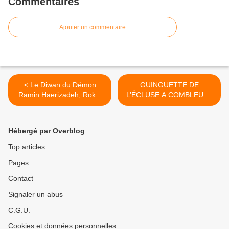
Commentaires
Ajouter un commentaire
< Le Diwan du Démon
GUINGUETTE DE
Ramin Haerizadeh, Rokni
L’ÉCLUSE A COMBLEUX :
Haerizadeh et Hesam
Programmation musicale du
Rahmanian au CCC OD de
17 juin au 2 septembre
Tours - 02 juin 2023 au 18
2023 >
Hébergé par Overblog
février 2024
Top articles
Pages
Contact
Signaler un abus
C.G.U.
Cookies et données personnelles