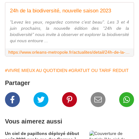
24h de la biodiversité, nouvelle saison 2023
"Levez les yeux, regardez comme c'est beau". Les 3 et 4
juin prochains, la nouvelle édition des "24h de la
biodiversité" nous invite à observer et explorer la biodiversité
qui nous entoure ...
https://www.orleans-metropole.fr/actualites/detail/24h-de-la-biodiversite-nouvelle-saison-2023?utm_id=fb-insta&utm_source=fb-insta&cHash=4a1440fd90b0030300eea9d5d98c63f5
#VIVRE MIEUX AU QUOTIDIEN
#GRATUIT OU TARIF REDUIT
Partager
Vous aimerez aussi
Un ciel de papillons déployé début