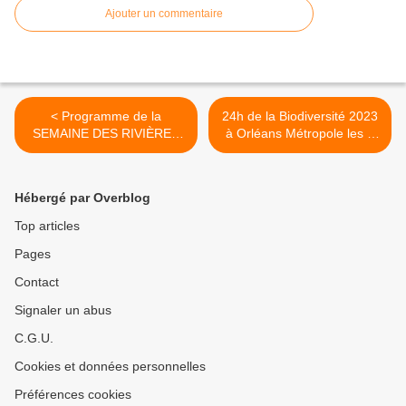
Ajouter un commentaire
< Programme de la
24h de la Biodiversité 2023
SEMAINE DES RIVIÈRES
à Orléans Métropole les 3
en Région Centre Val de
et 4 juin >
Loire - 3 au 11 juin 2023 -
Actions de préservation et
Hébergé par Overblog
richesses de l’eau
Top articles
Pages
Contact
Signaler un abus
C.G.U.
Cookies et données personnelles
Préférences cookies