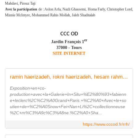
Mahdavi, Pirouz Taji
Avec la participation
de : Aslon Arfa, Nazli Ghassemi, Homa Farly, Christopher Lord,
Minnie McIntyre, Mohammed Rahis Mollah, Jaleh Shaditalab
CCC OD
er
Jardin François 1
37000 - Tours
SITE INTERNET
ramin haerizadeh, rokni haerizadeh, hesam rahmanian
Exposition+en+co-
production+avec+la+Galerie+In+Situ+%E2%80%93+fabienn
e+leclerc%2C%C2%A0Grand+Paris.+%C2%A0+Avec+le+so
utien+de+%C2%A0Snow+Fei+Nan+Li%2C+collectionneuse
%2C+m%C3%A9c%C3%A8ne.%C2%A0+Sha...
https://www.cccod.fr/rrh/