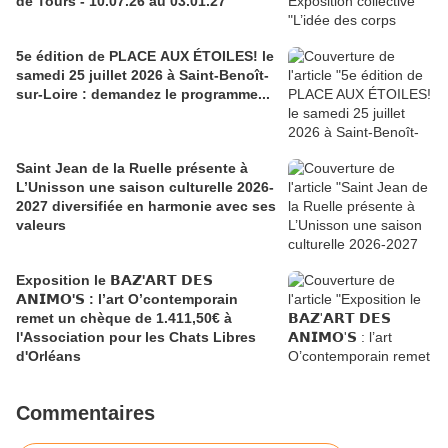
de Tours - 10.07.26 au 03.01.27
5e édition de PLACE AUX ÉTOILES! le
samedi 25 juillet 2026 à Saint-Benoît-
sur-Loire : demandez le programme...
Saint Jean de la Ruelle présente à
L’Unisson une saison culturelle 2026-
2027 diversifiée en harmonie avec ses
valeurs
Exposition le 𝗕𝗔𝗭'𝗔𝗥𝗧 𝗗𝗘𝗦
𝗔𝗡𝗜𝗠𝗢'𝗦 : l’art O’contemporain
remet un chèque de 1.411,50€ à
l'Association pour les Chats Libres
d'Orléans
Commentaires