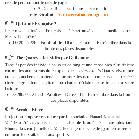
monde perd ou tout le monde gagne.
À 15h et 16h - Dès 12 ans - Durée : 1h
►
►
Gratuit -
Sur réservation en ligne ici
►
👉
Qui a tué Françoise ?
Le corps inanimé de Françoise a été retrouvé dans la médiathèque…
Menez l’enquête !
De 20h à 22h -
Familial dès 10 ans
- Gratuit - Entrée libre dans la
►
limite des places disponibles
👉
The Quarry - Jeu vidéo par Guillaume
Traqués par des individus couverts de sang et une chose bien plus sinistre
encore, les adolescents du camp de vacances Hackett’s Quarry vivent une
nuit de cauchemar inattendue. Incarnez les neuf moniteurs dans ce récit
cinématographique palpitant, où chaque décision prise impactera votre
histoire.
De 20h30 à 21h30 -
Adultes
- Durée : 1h - Entrée libre dans la limite
►
des places disponibles
👉
Aerobic Killer
Projection proposée et animée par L’association Nanani Nananard
Valérie a été assassinée dans un salon de beauté. Deux ans plus tard,
Rhonda la sœur jumelle de Valérie dirige une salle de gym terrorisée par
un tueur fou s’attaquant aux sportifs...