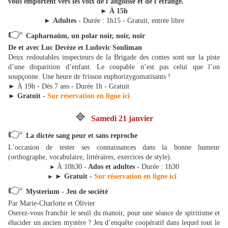
vous emportent vers les voix de l’angoisse et de l’étrange.
►
À 15h
►
Adultes
- Durée : 1h15 - Gratuit, entrée libre
👉
Capharnaüm, un polar noir, noir, noir
De et avec Luc Devèze et Ludovic Souliman
Deux redoutables inspecteurs de la Brigade des contes sont sur la piste
d’une disparition d’enfant. Le coupable n’est pas celui que l’on
soupçonne. Une heure de frisson euphorizygomatisants !
►
À 19h - Dès 7 ans - Durée 1h - Gratuit
►
Gratuit -
Sur réservation en ligne ici
🔷
Samedi 21 janvier
👉
La dictée sang peur et sans reproche
L’occasion de tester ses connaissances dans la bonne humeur
(orthographe, vocabulaire, littéraires, exercices de style).
À 10h30 -
Ados et adultes
- Durée : 1h30
►
►
Gratuit -
Sur réservation en ligne ici
►
👉
Mysterium - Jeu de société
Par Marie-Charlotte et Olivier
Oserez-vous franchir le seuil du manoir, pour une séance de spiritisme et
élucider un ancien mystère ? Jeu d’enquête coopératif dans lequel tout le