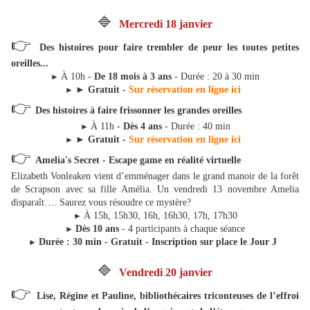
🔷
Mercredi 18 janvier
👉
Des histoires pour faire trembler de peur les toutes petites
oreilles...
À 10h -
De 18 mois à 3 ans
- Durée : 20 à 30 min
►
►
Gratuit -
Sur réservation en ligne ici
►
👉
Des histoires à faire frissonner les grandes oreilles
À 11h -
Dès 4 ans
- Durée : 40 min
►
►
Gratuit -
Sur réservation en ligne ici
►
👉
Amelia's Secret - Escape game en réalité virtuelle
Elizabeth Vonleaken vient d’emménager dans le grand manoir de la forêt
de Scrapson avec sa fille Amélia. Un vendredi 13 novembre Amelia
disparaît…. Saurez vous résoudre ce mystère?
À 15h, 15h30, 16h, 16h30, 17h, 17h30
►
Dès 10 ans
- 4 participants à chaque séance
►
Durée : 30 min - Gratuit - Inscription sur place le Jour J
►
🔷
Vendredi 20 janvier
👉
Lise, Régine et Pauline, bibliothécaires triconteuses de l’effroi