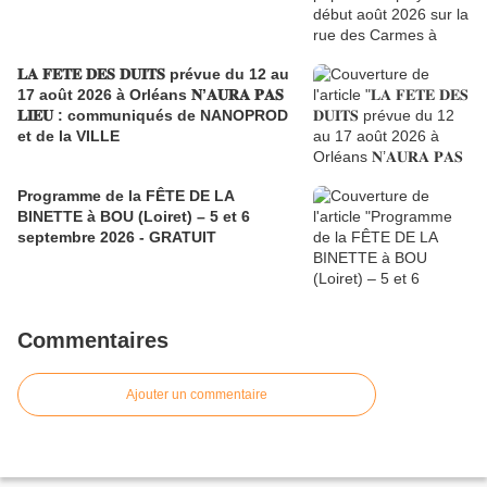
𝐋𝐀 𝐅𝐄𝐓𝐄 𝐃𝐄𝐒 𝐃𝐔𝐈𝐓𝐒 prévue du 12 au
17 août 2026 à Orléans 𝐍’𝐀𝐔𝐑𝐀 𝐏𝐀𝐒
𝐋𝐈𝐄𝐔 : communiqués de NANOPROD
et de la VILLE
Programme de la FÊTE DE LA
BINETTE à BOU (Loiret) – 5 et 6
septembre 2026 - GRATUIT
Commentaires
Ajouter un commentaire