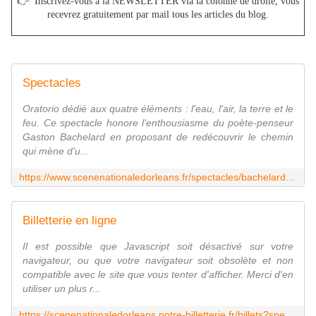
👉
Inscrivez-vous à la NEWSLETTER via la colonne de droite, vous
recevrez gratuitement par mail tous les articles du blog.
Spectacles
Oratorio dédié aux quatre éléments : l'eau, l'air, la terre et le
feu. Ce spectacle honore l'enthousiasme du poète-penseur
Gaston Bachelard en proposant de redécouvrir le chemin
qui mène d'u...
https://www.scenenationaledorleans.fr/spectacles/bachelard-quartet-59.html?article=2428
Billetterie en ligne
Il est possible que Javascript soit désactivé sur votre
navigateur, ou que votre navigateur soit obsolète et non
compatible avec le site que vous tenter d'afficher. Merci d'en
utiliser un plus r...
https://scenenationaledorleans.notre-billetterie.fr/billets?spec=942