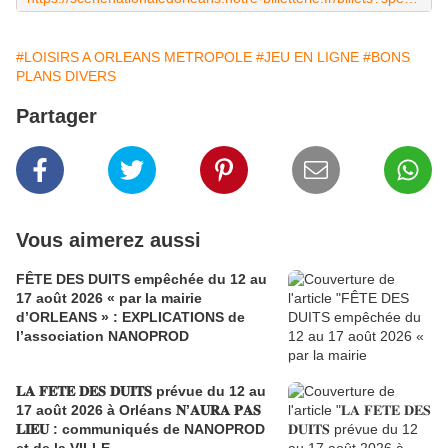
#LOISIRS A ORLEANS METROPOLE
#JEU EN LIGNE
#BONS
PLANS DIVERS
Partager
Vous aimerez aussi
FÊTE DES DUITS empêchée du 12 au
17 août 2026 « par la mairie
d’ORLEANS » : EXPLICATIONS de
l’association NANOPROD
𝐋𝐀 𝐅𝐄𝐓𝐄 𝐃𝐄𝐒 𝐃𝐔𝐈𝐓𝐒 prévue du 12 au
17 août 2026 à Orléans 𝐍’𝐀𝐔𝐑𝐀 𝐏𝐀𝐒
𝐋𝐈𝐄𝐔 : communiqués de NANOPROD