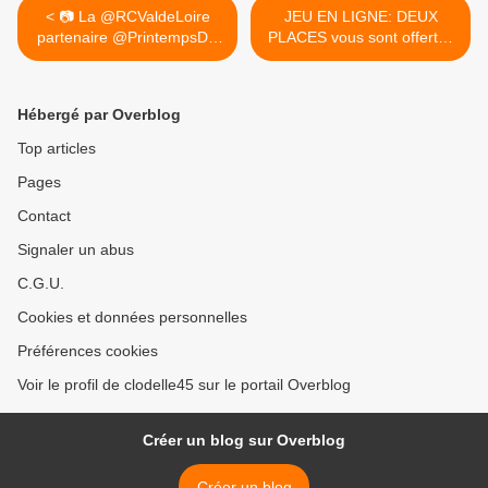
< 📷 La @RCValdeLoire
JEU EN LIGNE: DEUX
partenaire @PrintempsDB
PLACES vous sont offertes
...
par... >
Hébergé par Overblog
Top articles
Pages
Contact
Signaler un abus
C.G.U.
Cookies et données personnelles
Préférences cookies
Voir le profil de clodelle45 sur le portail Overblog
Créer un blog sur Overblog
Créer un blog