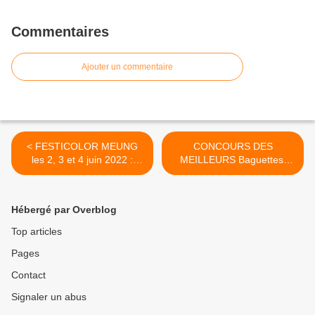
Commentaires
Ajouter un commentaire
< FESTICOLOR MEUNG
CONCOURS DES
les 2, 3 et 4 juin 2022 :
MEILLEURS Baguettes,
PASS NOËL à 20.99€
Croissant et Flans vanille
jusqu’au 15 janvier 2022 -
du Loiret : PALMARÈS et
GRATUIT jusqu’à 12 ans
PHOTOS du 28 novembre
Hébergé par Overblog
2021 >
Top articles
Pages
Contact
Signaler un abus