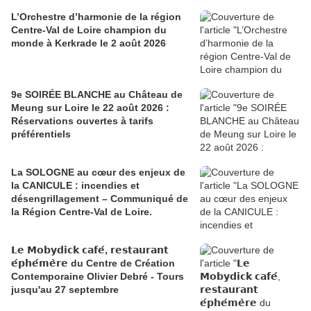
L’Orchestre d’harmonie de la région
Centre-Val de Loire champion du
monde à Kerkrade le 2 août 2026
9e SOIRÉE BLANCHE au Château de
Meung sur Loire le 22 août 2026 :
Réservations ouvertes à tarifs
préférentiels
La SOLOGNE au cœur des enjeux de
la CANICULE : incendies et
désengrillagement – Communiqué de
la Région Centre-Val de Loire.
𝗟𝗲 𝗠𝗼𝗯𝘆𝗱𝗶𝗰𝗸 𝗰𝗮𝗳𝗲́, 𝗿𝗲𝘀𝘁𝗮𝘂𝗿𝗮𝗻𝘁
𝗲́𝗽𝗵𝗲́𝗺𝗲̀𝗿𝗲 du Centre de Création
Contemporaine Olivier Debré - Tours
jusqu'au 27 septembre