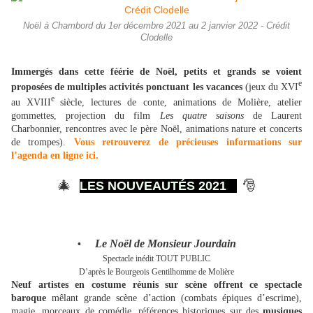
Noël à Chambord du 1er décembre 2021 au 2 janvier 2022 - Crédit
Clodelle
Immergés dans cette féérie de Noël, petits et grands se voient
e
proposées de multiples activités ponctuant les vacances
(jeux du XVI
e
au XVIII
siècle, lectures de conte, animations de Molière, atelier
gommettes, projection du film
Les quatre saisons
de Laurent
Charbonnier, rencontres avec le père Noël, animations nature et concerts
de trompes).
Vous retrouverez de précieuses informations sur
l’agenda en ligne ici.
🎄
🎅
LES NOUVEAUTÉS 2021
Le Noël de Monsieur Jourdain
•
Spectacle inédit TOUT PUBLIC
D’après le Bourgeois Gentilhomme de Molière
Neuf artistes en costume réunis sur scène offrent ce spectacle
baroque
mêlant grande scène d’action (combats épiques d’escrime),
magie, morceaux de comédie, références historiques sur des
musiques