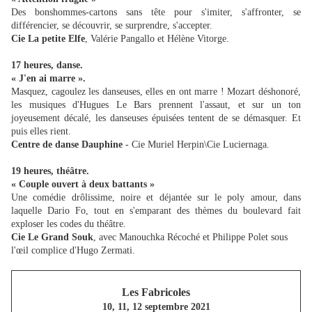
Des bonshommes-cartons sans tête pour s'imiter, s'affronter, se
différencier, se découvrir, se surprendre, s'accepter.
Cie La petite Elfe
, Valérie Pangallo et Hélène Vitorge.
17 heures, danse.
« J'en ai marre ».
Masquez, cagoulez les danseuses, elles en ont marre ! Mozart déshonoré,
les musiques d'Hugues Le Bars prennent l'assaut, et sur un ton
joyeusement décalé, les danseuses épuisées tentent de se démasquer. Et
puis elles rient.
Centre de danse Dauphine
- Cie Muriel Herpin\Cie Luciernaga.
19 heures, théâtre.
« Couple ouvert à deux battants »
Une comédie drôlissime, noire et déjantée sur le poly amour, dans
laquelle Dario Fo, tout en s'emparant des thèmes du boulevard fait
exploser les codes du théâtre.
Cie Le Grand Souk
, avec Manouchka Récoché et Philippe Polet sous
l'œil complice d'Hugo Zermati.
Les Fabricoles
10, 11, 12 septembre 2021