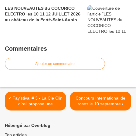
LES NOUVEAUTES du COCORICO
ELECTRO les 10 11 12 JUILLET 2026
au château de la Ferté-Saint-Aubin
Commentaires
Ajouter un commentaire
< Fay’stival # 3 - La Cie Clin
Concours International de
d’œil propose une
roses le 10 septembre /
programmation éclectique à
Nuances de roses 11 et 12
Fay-aux-Loges du 29
septembre 2021 - Jardin
septembre au 3 octobre
des Plantes d’Orléans >
Hébergé par Overblog
2021
Top articles