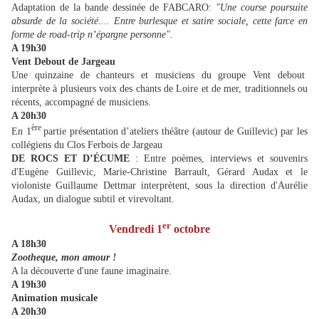
Adaptation de la bande dessinée de FABCARO:
"Une course poursuite
absurde de la société.... Entre burlesque et satire sociale, cette farce en
forme de road-trip n’épargne personne".
A 19h30
Vent Debout de Jargeau
Une quinzaine de chanteurs et musiciens du groupe Vent debout
interprète à plusieurs voix des chants de Loire et de mer, traditionnels ou
récents, accompagné de musiciens.
A 20h30
ère
En 1
partie présentation d’ateliers théâtre (autour de Guillevic) par les
collégiens du Clos Ferbois de Jargeau
:
DE ROCS ET D’ÉCUME
Entre poèmes, interviews et souvenirs
d'Eugène Guillevic, Marie-Christine Barrault, Gérard Audax et le
violoniste Guillaume Dettmar interprètent, sous la direction d'Aurélie
Audax, un dialogue subtil et virevoltant.
er
Vendredi 1
octobre
A 18h30
Zootheque, mon amour !
A la découverte d'une faune imaginaire.
A 19h30
Animation musicale
A 20h30