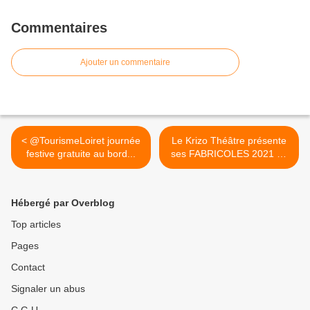
Commentaires
Ajouter un commentaire
< @TourismeLoiret journée
Le Krizo Théâtre présente
festive gratuite au bord...
ses FABRICOLES 2021 du
10 au 12 septembre à La
Fabrique de Meung-sur-
Loire >
Hébergé par Overblog
Top articles
Pages
Contact
Signaler un abus