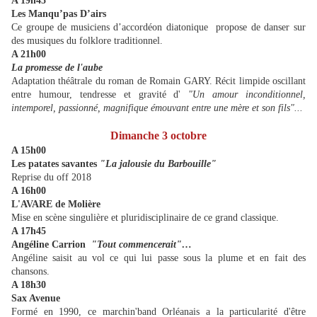
A 19h45
Les Manqu’pas D’airs
Ce groupe de musiciens d’accordéon diatonique propose de danser sur
des musiques du folklore traditionnel.
A 21h00
La promesse de l'aube
Adaptation théâtrale du roman de Romain GARY. Récit limpide oscillant
entre humour, tendresse et gravité d'
"Un amour inconditionnel,
intemporel, passionné, magnifique émouvant entre une mère et son fils"...
Dimanche 3 octobre
A 15h00
Les patates savantes
"La jalousie du Barbouille"
Reprise du off 2018
A 16h00
L'AVARE de Molière
Mise en scène singulière et pluridisciplinaire de ce grand classique.
A 17h45
Angéline Carrion
"Tout commencerait"…
Angéline saisit au vol ce qui lui passe sous la plume et en fait des
chansons.
A 18h30
Sax Avenue
Formé en 1990, ce marchin'band Orléanais a la particularité d'être