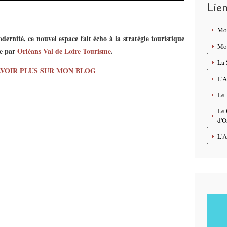
Lie
Mo
ernité, ce nouvel espace fait écho à la stratégie touristique
Mon
e par
Orléans Val de Loire Tourisme
.
La 
AVOIR PLUS SUR MON BLOG
L'A
Le 
Le 
d'O
L'A