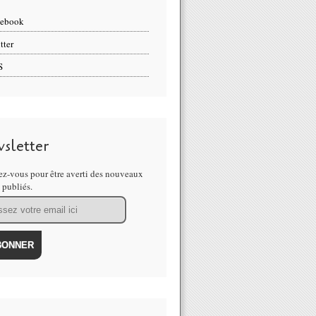
cebook
tter
S
sletter
z-vous pour être averti des nouveaux
s publiés.