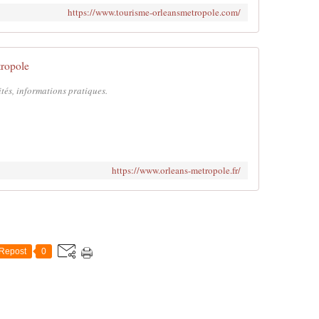
https://www.tourisme-orleansmetropole.com/
ropole
ités, informations pratiques.
https://www.orleans-metropole.fr/
Repost
0