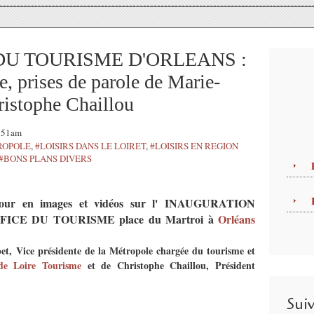
DU TOURISME D'ORLEANS :
le, prises de parole de Marie-
ristophe Chaillou
1:51am
ROPOLE
,
#LOISIRS DANS LE LOIRET
,
#LOISIRS EN REGION
#BONS PLANS DIVERS
ur en images et vidéos sur l' INAUGURATION
CE DU TOURISME place du Martroi à
Orléans
bet,
Vice présidente de la Métropole chargée du tourisme et
de Loire Tourisme
et de Christophe Chaillou, Président
Sui