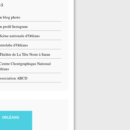
ns
n blog photo
 profil Instagram
Scène nationale d'Orléans
strolabe d'Orléans
Théâtre de La Tête Noire à Saran
Centre Chorégraphique National
rléans
ssociation ABCD