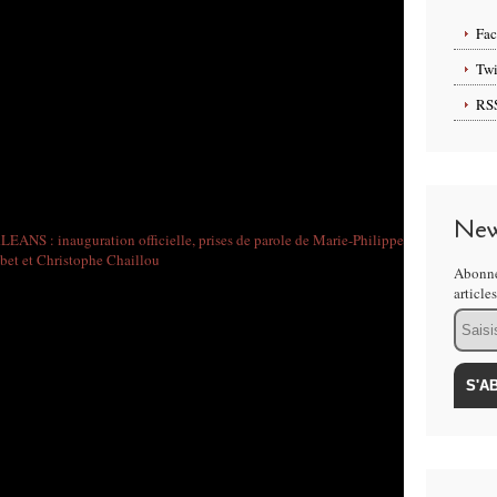
Fa
Twi
RS
New
Abonne
article
Email