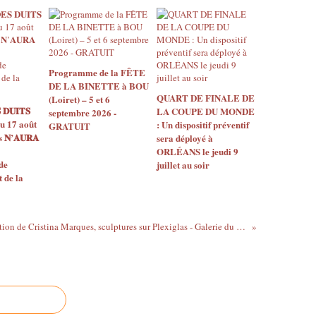
Programme de la FÊTE
DE LA BINETTE à BOU
QUART DE FINALE DE
(Loiret) – 5 et 6
 𝐃𝐔𝐈𝐓𝐒
LA COUPE DU MONDE
septembre 2026 -
u 17 août
: Un dispositif préventif
GRATUIT
𝐍’𝐀𝐔𝐑𝐀
sera déployé à
ORLÉANS le jeudi 9
de
juillet au soir
de la
Exposition de Cristina Marques, sculptures sur Plexiglas - Galerie du château de l'Étang à SARAN - 9 au 25 juillet 2021