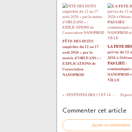
FÊTE DES DUITS
𝐋𝐀 𝐅𝐄𝐓𝐄 𝐃𝐄𝐒
empêchée du 12 au 17
prévue du 12 a
août 2026 « par la
2026 à Orléans 
mairie d’ORLEANS » :
𝐏𝐀𝐒 𝐋𝐈𝐄𝐔 :
EXPLICATIONS de
communiqués 
l’association
NANOPROD et 
NANOPROD
VILLE
FESTIVITÉS DES 13 ET 14 JUILLET: feu d'artifice,...
Commenter cet article
Ajouter un commentaire