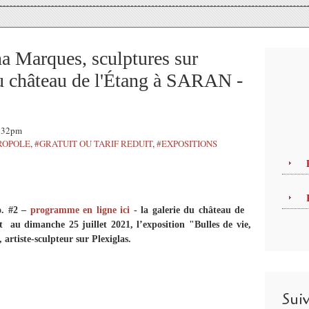
na Marques, sculptures sur
du château de l'Étang à SARAN -
3:32pm
ROPOLE
,
#GRATUIT OU TARIF REDUIT
,
#EXPOSITIONS
o. #2 –
programme en ligne ici
- la galerie du château de
et au dimanche 25 juillet 2021, l’exposition "Bulles de vie,
, artiste-sculpteur sur Plexiglas.
Sui