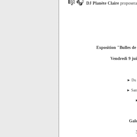
🎼
🎧
DJ Planète Claire
proposera 
Exposition "Bulles de
Vendredi 9 jui
►
Du m
►
Same
Gale