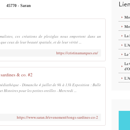
Lie
45770 - Saran
Mo
Mon
La 
malistes, ces créations de plexiglas nous emportent dans un
que ceux de leur beauté spatiale, et de leur vérité ...
L'A
https://cristinamarques.eu/
Le 
Le 
d'O
 sardines & co. #2
L'A
diathèque - Dimanche 4 juillet de 9h à 13h Exposition : Bulle
et Histoires pour les petites oreilles - Mercredi ...
https://www.saran.fr/evenement/tongs-sardines-co-2