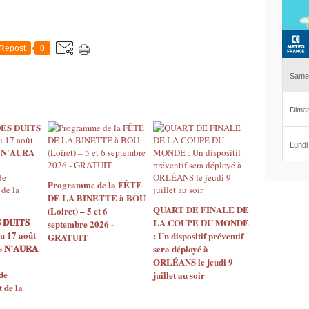
Repost
0
Programme de la FÊTE
DE LA BINETTE à BOU
QUART DE FINALE DE
(Loiret) – 5 et 6
 𝐃𝐔𝐈𝐓𝐒
LA COUPE DU MONDE
septembre 2026 -
u 17 août
: Un dispositif préventif
GRATUIT
𝐍’𝐀𝐔𝐑𝐀
sera déployé à
ORLÉANS le jeudi 9
de
juillet au soir
de la