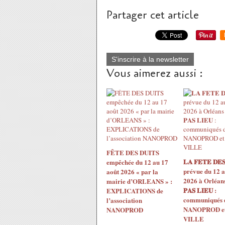
Partager cet article
S'inscrire à la newsletter
Vous aimerez aussi :
FÊTE DES DUITS
𝐋𝐀 𝐅𝐄𝐓𝐄 𝐃𝐄𝐒
empêchée du 12 au 17
prévue du 12 a
août 2026 « par la
2026 à Orléans 
mairie d’ORLEANS » :
𝐏𝐀𝐒 𝐋𝐈𝐄𝐔 :
EXPLICATIONS de
communiqués 
l’association
NANOPROD et 
NANOPROD
VILLE