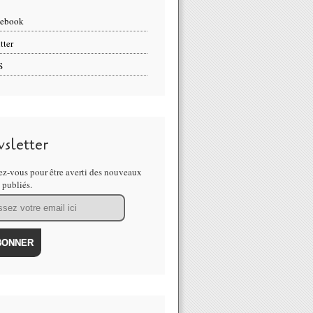
cebook
tter
S
sletter
z-vous pour être averti des nouveaux
s publiés.