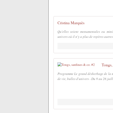
Cristina Marquès
Qu'elles soient monumentales ou mini
univers où il n'y a plus de repères autres 
Tongs,
Programme Le grand désherbage de la mé
de vie, bulles d'univers - Du 9 au 26 juill