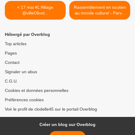
< 17 mai #L'Alliage
Rassemblement en soutien
@villeOlivet...
au monde culturel - Parvis
du Théâtre d'Orléans -
Samedi 20 mars de 14h à
15h >
Hébergé par Overblog
Top articles
Pages
Contact
Signaler un abus
C.G.U.
Cookies et données personnelles
Préférences cookies
Voir le profil de clodelle45 sur le portail Overblog
Créer un blog sur Overblog