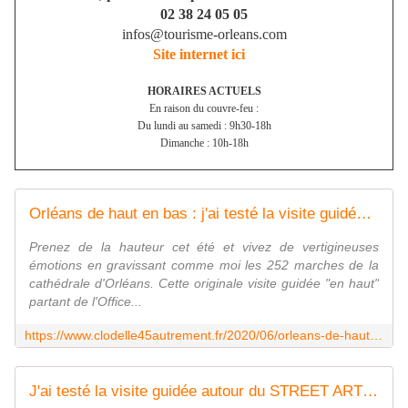
02 38 24 05 05
infos@tourisme-orleans.com
Site internet ici
HORAIRES ACTUELS
En raison du couvre-feu :
Du lundi au samedi : 9h30-18h
Dimanche : 10h-18h
Orléans de haut en bas : j'ai testé la visite guidée sur les hauteurs de la Cathédrale et dans la crypte Saint-Avit - VIVRE AUTREMENT VOS LOISIRS avec Clodelle
Prenez de la hauteur cet été et vivez de vertigineuses
émotions en gravissant comme moi les 252 marches de la
cathédrale d'Orléans. Cette originale visite guidée "en haut"
partant de l'Office...
https://www.clodelle45autrement.fr/2020/06/orleans-de-haut-en-bas-j-ai-teste-la-visite-guidee-sur-les-hauteurs-de-la-cathedrale-et-dans-la-crypte-saint-avit.html
J'ai testé la visite guidée autour du STREET ART à ORLEANS Métropole - VIVRE AUTREMENT VOS LOISIRS avec Clodelle