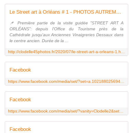
Le Street art à Orléans # 1 - PHOTOS AUTREMENT avec Clodelle
📌 Première partie de la visite guidée "STREET ART A
ORLÉANS": depuis l'Office du Tourisme près de la
Cathédrale jusqu'aux Anciennes Vinaigreries Dessaux dans
le centre ancien. Durée de la ...
http://clodelle45photos.fr/2020/07/le-street-art-a-orleans-1.html
Facebook
https://www.facebook.com/media/set/?set=a.10218802569438913&type=3
Facebook
https://www.facebook.com/media/set/?vanity=Clodelle2&set=a.10218707136533150
Facebook