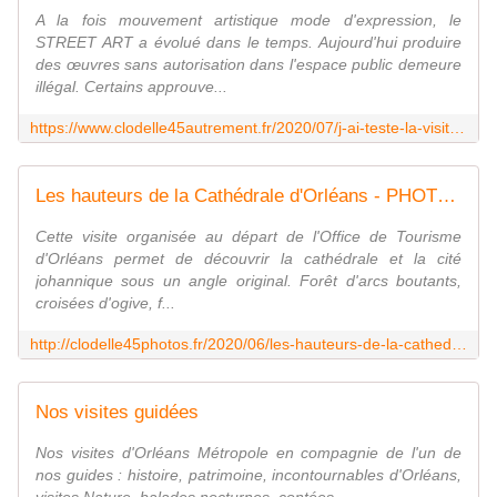
A la fois mouvement artistique mode d'expression, le
STREET ART a évolué dans le temps. Aujourd'hui produire
des œuvres sans autorisation dans l'espace public demeure
illégal. Certains approuve...
https://www.clodelle45autrement.fr/2020/07/j-ai-teste-la-visite-guidee-autour-du-street-art-a-orleans-metropole.html
Les hauteurs de la Cathédrale d'Orléans - PHOTOS AUTREMENT avec Clodelle
Cette visite organisée au départ de l'Office de Tourisme
d'Orléans permet de découvrir la cathédrale et la cité
johannique sous un angle original. Forêt d'arcs boutants,
croisées d'ogive, f...
http://clodelle45photos.fr/2020/06/les-hauteurs-de-la-cathedrale-d-orleans.html
Nos visites guidées
Nos visites d'Orléans Métropole en compagnie de l'un de
nos guides : histoire, patrimoine, incontournables d'Orléans,