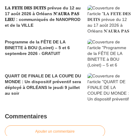
𝐋𝐀 𝐅𝐄𝐓𝐄 𝐃𝐄𝐒 𝐃𝐔𝐈𝐓𝐒 prévue du 12 au
17 août 2026 à Orléans 𝐍’𝐀𝐔𝐑𝐀 𝐏𝐀𝐒
𝐋𝐈𝐄𝐔 : communiqués de NANOPROD
et de la VILLE
Programme de la FÊTE DE LA
BINETTE à BOU (Loiret) – 5 et 6
septembre 2026 - GRATUIT
QUART DE FINALE DE LA COUPE DU
MONDE : Un dispositif préventif sera
déployé à ORLÉANS le jeudi 9 juillet
au soir
Commentaires
Ajouter un commentaire