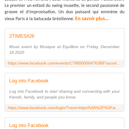
Le premier un enfant du swing musette, le second passionné de
groove et d'improvisation. Un duo puissant qui emmène du
En savoir plus…
vieux Paris à la batucada brésilienne.
2TIMES#26
Music event by Musique et Equilibre on Friday, December
18 2020
https://www.facebook.com/events/179800000476388?acontext=%7B%22action_history%22%3A[%7B%22surface%22%3A%22page%22%2C%22mechanism%22%3A%22page_admin_bar%22%2C%22extra_data%22%3A%22%7B%5C%22page_id%5C%22%3A880707548644211%7D%22%7D%2C%7B%22surface%22%3A%22events_admin_tool%22%2C%22mechanism%22%3A%22recommended_actions%22%2C%22extra_data%22%3A%22[]%22%7D]%2C%22has_source%22%3Atrue%7D
Log into Facebook
Log into Facebook to start sharing and connecting with your
friends, family, and people you know.
https://www.facebook.com/login/?next=https%3A%2F%2Fwww.facebook.com%2FMusiqueetEquilibre45
Log into Facebook