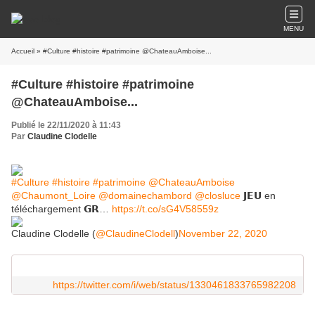
MENU
Accueil
» #Culture #histoire #patrimoine @ChateauAmboise...
#Culture #histoire #patrimoine
@ChateauAmboise...
Publié le 22/11/2020 à 11:43
Par
Claudine Clodelle
#Culture
#histoire
#patrimoine
@ChateauAmboise
@Chaumont_Loire
@domainechambord
@closluce
𝗝𝗘𝗨 en
téléchargement 𝗚𝗥…
https://t.co/sG4V58559z
Claudine Clodelle (
@ClaudineClodell
)
November 22, 2020
https://twitter.com/i/web/status/1330461833765982208