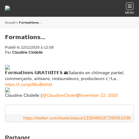
MENU
Accueil
» 𝗙𝗼𝗿𝗺𝗮𝘁𝗶𝗼𝗻𝘀...
𝗙𝗼𝗿𝗺𝗮𝘁𝗶𝗼𝗻𝘀...
Publié le 22/11/2020 à 12:08
Par
Claudine Clodelle
𝗙𝗼𝗿𝗺𝗮𝘁𝗶𝗼𝗻𝘀 𝗚𝗥𝗔𝗧𝗨𝗜𝗧𝗘𝗦 👥Salariés en chômage partiel,
commerçants, artisans, restaurateurs, producteurs 👉La…
https://t.co/qoNbuBmht4
Claudine Clodelle (
@ClaudineClodell
)
November 22, 2020
https://twitter.com/i/web/status/1330468187280961538
Partager