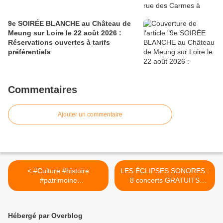
9e SOIRÉE BLANCHE au Château de
Meung sur Loire le 22 août 2026 :
Réservations ouvertes à tarifs
préférentiels
Commentaires
Ajouter un commentaire
< #Culture #histoire
LES ÉCLIPSES SONORES :
#patrimoine
8 concerts GRATUITS
@ChateauAmboise...
depuis chez vous avec
L’Astrolabe (45) et Le
Temps Machine (37) >
Hébergé par Overblog