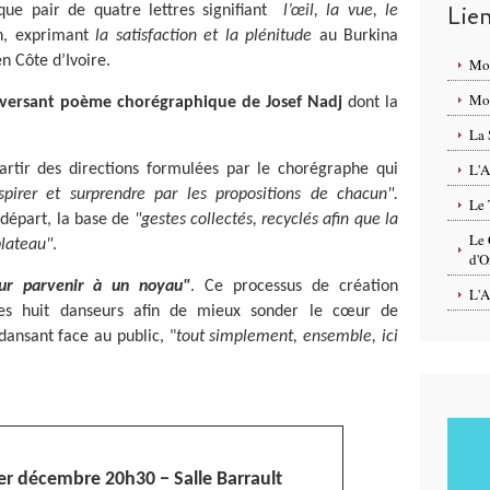
Lie
ue pair de quatre lettres signifiant
l’œil, la vue, le
n, exprimant
la satisfaction et la plénitude
au Burkina
n Côte d’Ivoire.
Mo
Mon
leversant poème chorégraphique de Josef Nadj
dont la
La 
L'A
artir des directions formulées par le chorégraphe qui
aspirer et surprendre par les propositions de chacun".
Le 
 départ, la base de
"gestes collectés, recyclés afin que la
Le 
plateau"
.
d'O
our parvenir à un noyau"
. Ce processus de création
L'A
é des huit danseurs afin de mieux sonder le cœur de
dansant face au public, "
tout simplement, ensemble, ici
er décembre 20h30 − Salle Barrault