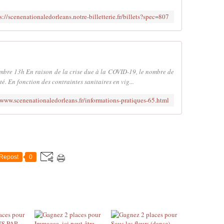
s://scenenationaledorleans.notre-billetterie.fr/billets?spec=807
mbre 13h En raison de la crise due à la COVID-19, le nombre de
ité. En fonction des contraintes sanitaires en vig...
/www.scenenationaledorleans.fr/informations-pratiques-65.html
Repost
0