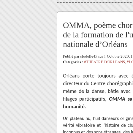
OMMA, poème chorég
de la formation de l'
nationale d’Orléans
Publié par clodelle45 sur 1 Octobre 2020,
Catégories :
#THEATRE D'ORLEANS
,
#L
Orléans porte toujours avec 
directeur du Centre chorégraph
même de la danse, bâtie avec le
filages participatifs,
OMMA
sa
humanité.
Un plateau nu, huit danseurs origina
vérité vibratoire et l’histoire de c
inconnus et des sons étranges, des i