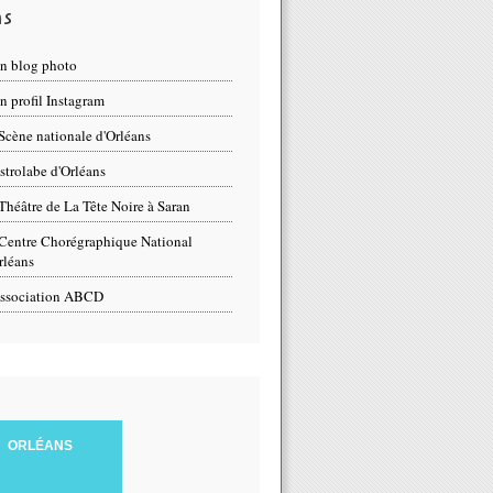
ns
n blog photo
 profil Instagram
Scène nationale d'Orléans
strolabe d'Orléans
Théâtre de La Tête Noire à Saran
Centre Chorégraphique National
rléans
ssociation ABCD