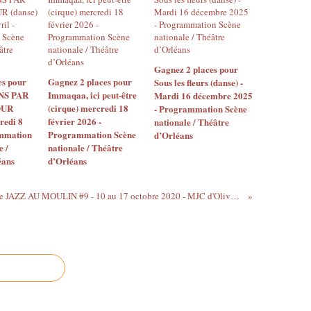
Gagnez 2 places pour
es pour
Gagnez 2 places pour
Sous les fleurs (danse) -
S PAR
Immaqaa, ici peut-être
Mardi 16 décembre 2025
OUR
(cirque) mercredi 18
- Programmation Scène
redi 8
février 2026 -
nationale / Théâtre
ammation
Programmation Scène
d’Orléans
e /
nationale / Théâtre
éans
d’Orléans
Programme de JAZZ AU MOULIN #9 - 10 au 17 octobre 2020 - MJC d'Olivet / Le Moulin de la Vapeur