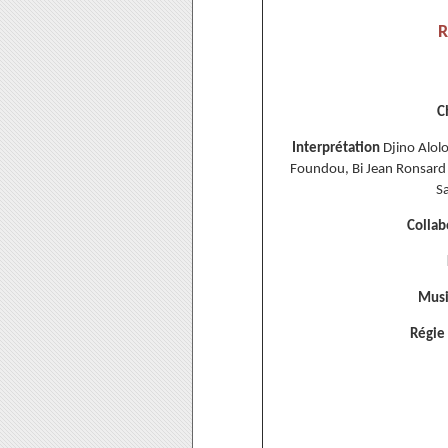
R
C
Interprétation
Djino Alolo
Foundou, Bi Jean Ronsard
S
Collab
Mus
Régie