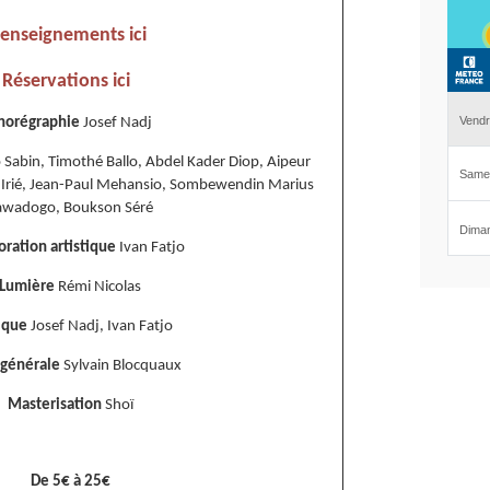
enseignements ici
Réservations ici
horégraphie
Josef Nadj
 Sabin, Timothé Ballo, Abdel Kader Diop, Aipeur
 Irié, Jean-Paul Mehansio, Sombewendin Marius
awadogo, Boukson Séré
oration artistique
Ivan Fatjo
Lumière
Rémi Nicolas
ique
Josef Nadj, Ivan Fatjo
 générale
Sylvain Blocquaux
Masterisation
Shoï
De 5€ à 25€