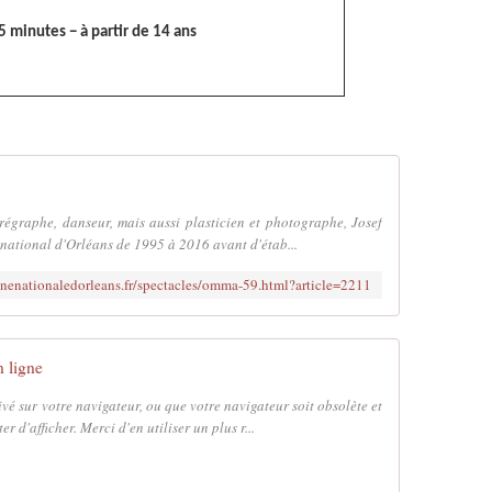
 minutes − à partir de 14 ans
horégraphe, danseur, mais aussi plasticien et photographe, Josef
national d'Orléans de 1995 à 2016 avant d'étab...
enenationaledorleans.fr/spectacles/omma-59.html?article=2211
n ligne
tivé sur votre navigateur, ou que votre navigateur soit obsolète et
r d'afficher. Merci d'en utiliser un plus r...