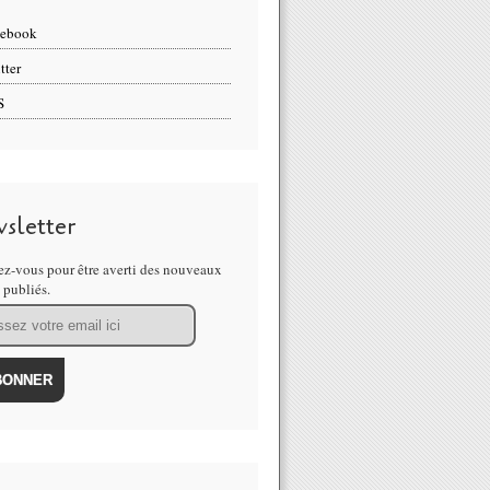
cebook
tter
S
sletter
z-vous pour être averti des nouveaux
s publiés.