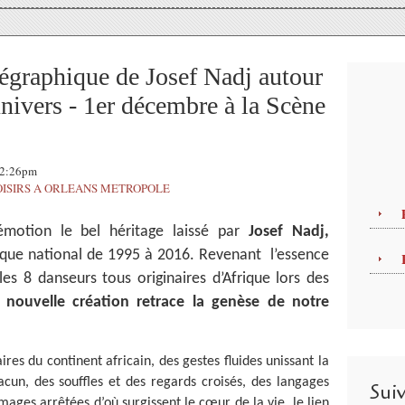
raphique de Josef Nadj autour
univers - 1er décembre à la Scène
 12:26pm
OISIRS A ORLEANS METROPOLE
émotion le bel héritage laissé par
Josef Nadj,
ique national de 1995 à 2016. Revenant l’essence
s 8 danseurs tous originaires d’Afrique lors des
 nouvelle création retrace la genèse de notre
ires du continent africain, des gestes fluides unissant la
hacun, des souffles et des regards croisés, des langages
Sui
mages arrêtées d’où surgissent le cœur de la vie, le lien