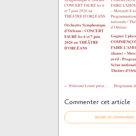
Orchestre Symphonique
d’Orléans : CONCERT
Gagnez 2 plac
FAURÉ les 6 et 7 juin
COMMENÇON
2026 au THÉÂTRE
FAIRE L’AM
D’ORLÉANS
(danse) – Merc
avril - Progr
Scène national
Théâtre d’Orl
@leloiret Loiret présente la 15𝙚...
Commenter cet article
Ajouter un commentaire