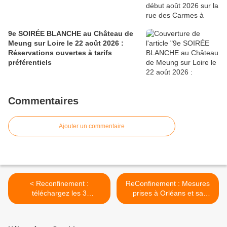
9e SOIRÉE BLANCHE au Château de
Meung sur Loire le 22 août 2026 :
Réservations ouvertes à tarifs
préférentiels
Commentaires
Ajouter un commentaire
< Reconfinement :
ReConfinement : Mesures
téléchargez les 3
prises à Orléans et sa
attestations de
métropole – Cellule d’appel
déplacement dérogatoire,
téléphonique 7J7 et
calculez la limite d’1 Km
24H/24. >