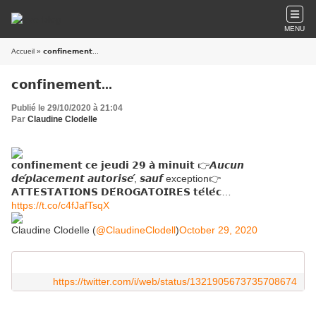
MENU
Accueil
» 𝗰𝗼𝗻𝗳𝗶𝗻𝗲𝗺𝗲𝗻𝘁...
𝗰𝗼𝗻𝗳𝗶𝗻𝗲𝗺𝗲𝗻𝘁...
Publié le 29/10/2020 à 21:04
Par
Claudine Clodelle
𝗰𝗼𝗻𝗳𝗶𝗻𝗲𝗺𝗲𝗻𝘁 𝗰𝗲 𝗷𝗲𝘂𝗱𝗶 𝟮𝟵 𝗮̀ 𝗺𝗶𝗻𝘂𝗶𝘁 👉𝘼𝙪𝙘𝙪𝙣
𝙙𝙚́𝙥𝙡𝙖𝙘𝙚𝙢𝙚𝙣𝙩 𝙖𝙪𝙩𝙤𝙧𝙞𝙨𝙚́, 𝙨𝙖𝙪𝙛 exception👉
𝗔𝗧𝗧𝗘𝗦𝗧𝗔𝗧𝗜𝗢𝗡𝗦 𝗗𝗘́𝗥𝗢𝗚𝗔𝗧𝗢𝗜𝗥𝗘𝗦 𝘁𝗲́𝗹𝗲́𝗰…
https://t.co/c4fJafTsqX
Claudine Clodelle (
@ClaudineClodell
)
October 29, 2020
https://twitter.com/i/web/status/1321905673735708674