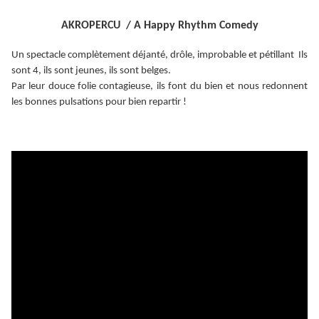
AKROPERCU / A Happy Rhythm Comedy
Un spectacle complètement déjanté, drôle, improbable et pétillant Ils
sont 4, ils sont jeunes, ils sont belges.
Par leur douce folie contagieuse, ils font du bien et nous redonnent
les bonnes pulsations pour bien repartir !