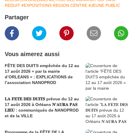
REDUIT
#EXPOSITIONS REGION CENTRE
#JEUNE PUBLIC
Partager
Vous aimerez aussi
FÊTE DES DUITS empêchée du 12 au
17 août 2026 « par la mairie
d’ORLEANS » : EXPLICATIONS de
l’association NANOPROD
𝐋𝐀 𝐅𝐄𝐓𝐄 𝐃𝐄𝐒 𝐃𝐔𝐈𝐓𝐒 prévue du 12 au
17 août 2026 à Orléans 𝐍’𝐀𝐔𝐑𝐀 𝐏𝐀𝐒
𝐋𝐈𝐄𝐔 : communiqués de NANOPROD
et de la VILLE
Programme de la FÊTE DE LA