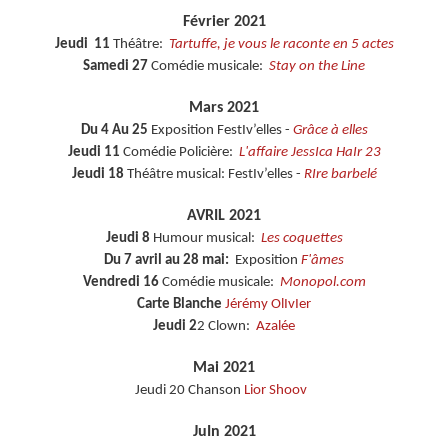
Février 2021
Jeudi 11
Théâtre:
Tartuffe, je vous le raconte en 5 actes
Samedi 27
Comédie musicale:
Stay on the Line
Mars 2021
Du 4 Au 25
Exposition FestIv’elles -
Grâce à elles
Jeudi 11
Comédie Policière:
L'affaire JessIca HaIr 23
Jeudi 18
Théâtre musical: FestIv’elles -
RIre barbelé
AVRIL 2021
Jeudi 8
Humour musical:
Les coquettes
Du 7 avril au 28 mai:
Exposition
F'âmes
Vendredi 16
Comédie musicale:
Monopol.com
Carte Blanche
Jérémy OlIvIer
Jeudi 2
2 Clown:
Azalée
Mai 2021
Jeudi 20 Chanson
Lior Shoov
JuIn 2021