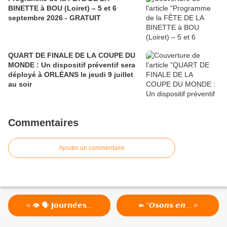
BINETTE à BOU (Loiret) – 5 et 6
septembre 2026 - GRATUIT
QUART DE FINALE DE LA COUPE DU
MONDE : Un dispositif préventif sera
déployé à ORLÉANS le jeudi 9 juillet
au soir
Commentaires
Ajouter un commentaire
< 👁 🗣 𝗝𝗼𝘂𝗿𝗻𝗲́𝗲𝘀...
➽ "𝙊𝙨𝙤𝙣𝙨 𝙚𝙣... >