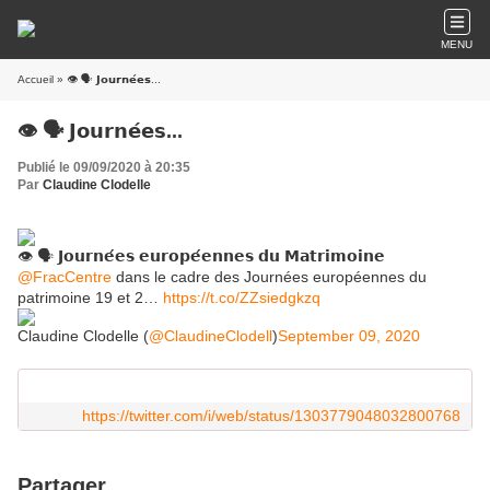
MENU
Accueil
» 👁 🗣 𝗝𝗼𝘂𝗿𝗻𝗲́𝗲𝘀...
👁 🗣 𝗝𝗼𝘂𝗿𝗻𝗲́𝗲𝘀...
Publié le 09/09/2020 à 20:35
Par
Claudine Clodelle
👁 🗣 𝗝𝗼𝘂𝗿𝗻𝗲́𝗲𝘀 𝗲𝘂𝗿𝗼𝗽𝗲́𝗲𝗻𝗻𝗲𝘀 𝗱𝘂 𝗠𝗮𝘁𝗿𝗶𝗺𝗼𝗶𝗻𝗲
@FracCentre
dans le cadre des Journées européennes du
patrimoine 19 et 2…
https://t.co/ZZsiedgkzq
Claudine Clodelle (
@ClaudineClodell
)
September 09, 2020
https://twitter.com/i/web/status/1303779048032800768
Partager