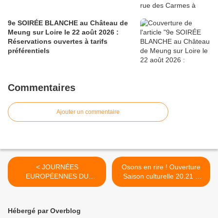
9e SOIRÉE BLANCHE au Château de
Meung sur Loire le 22 août 2026 :
Réservations ouvertes à tarifs
préférentiels
Commentaires
Ajouter un commentaire
< JOURNÉES
Osons en rire ! Ouverture
EUROPÉENNES DU
Saison culturelle 20.21 à
MATRIMOINE au FRAC
Chécy - Spectacle gratuit le
Centre-Val de Loire les 19
11 septembre >
et 20 septembre 2020
Hébergé par Overblog