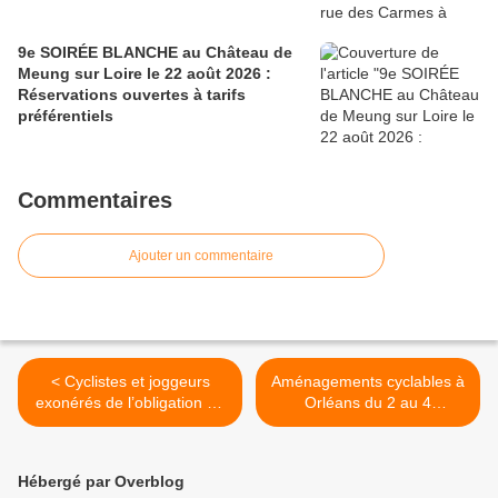
9e SOIRÉE BLANCHE au Château de
Meung sur Loire le 22 août 2026 :
Réservations ouvertes à tarifs
préférentiels
Commentaires
Ajouter un commentaire
< Cyclistes et joggeurs
Aménagements cyclables à
exonérés de l’obligation du
Orléans du 2 au 4
port du masque à Orléans
septembre : rétablissement
Métropole
de voies - Maintien de la
piste cyclable du pont
Hébergé par Overblog
George V >