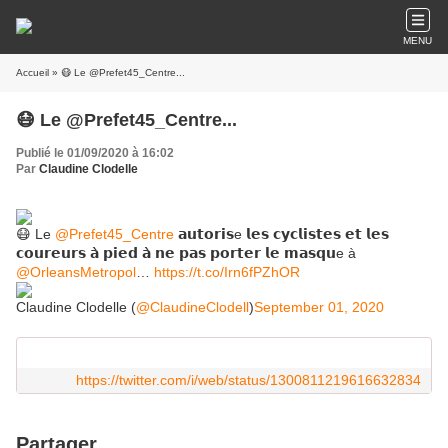
MENU
Accueil
» 😷 Le @Prefet45_Centre...
😷 Le @Prefet45_Centre...
Publié le 01/09/2020 à 16:02
Par
Claudine Clodelle
😷 Le
@Prefet45_Centre
𝗮𝘂𝘁𝗼𝗿𝗶𝘀e 𝗹𝗲𝘀 𝗰𝘆𝗰𝗹𝗶𝘀𝘁𝗲𝘀 𝗲𝘁 𝗹𝗲𝘀
𝗰𝗼𝘂𝗿𝗲𝘂𝗿𝘀 𝗮̀ 𝗽𝗶𝗲𝗱 𝗮̀ 𝗻𝗲 𝗽𝗮𝘀 𝗽𝗼𝗿𝘁𝗲𝗿 𝗹𝗲 𝗺𝗮𝘀𝗾𝘂e à
@OrleansMetropol
…
https://t.co/Irn6fPZhOR
Claudine Clodelle (
@ClaudineClodell
)
September 01, 2020
https://twitter.com/i/web/status/1300811219616632834
Partager